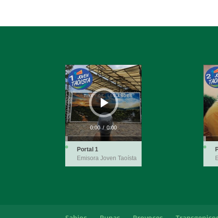
Reproductor
Repro
de
de
audio
audio
0:00
/
0:00
Portal 1
P
Emisora Joven Taoísta
E
Sabios
Runas
Provoces
Transgenico