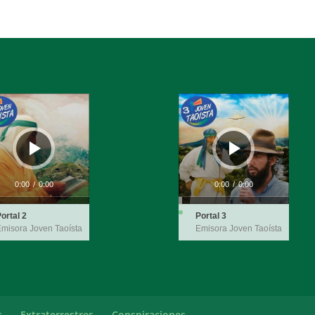
ductor
Reproductor
de
audio
0:00
/
0:00
0:00
/
0:00
ortal 2
Portal 3
misora Joven Taoísta
Emisora Joven Taoísta
s
Extraterrestres
Conspiraciones