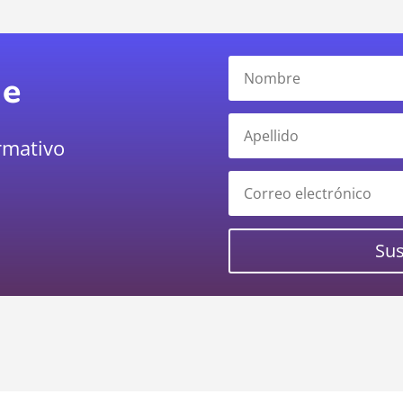
te
rmativo
Sus