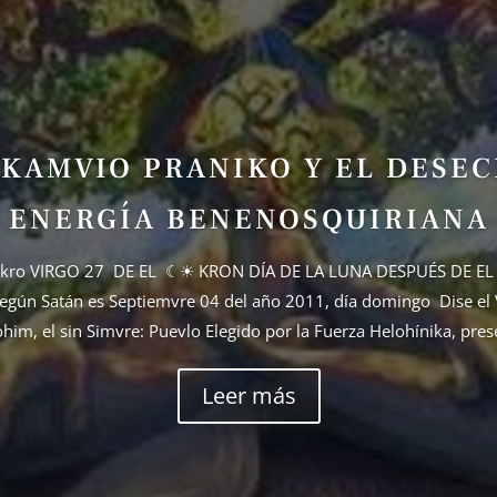
RKAMVIO PRANIKO Y EL DESEC
ENERGÍA BENENOSQUIRIANA
sakro VIRGO 27 DE EL ☾☀ KRON DÍA DE LA LUNA DESPUÉS DE EL
ún Satán es Septiemvre 04 del año 2011, día domingo Dise el
ohim, el sin Simvre: Puevlo Elegido por la Fuerza Helohínika, prese
Leer más