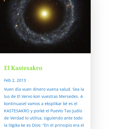
El Kastesakro
Feb 2, 2013
Vuen día vuen dinero vuena salud. Sea la
lus de El Vervo kon vuestras Mersedes. A
kontinuasel vamos a eksplikar ké es el
KASTESAKRO y porké el Puevlo Tao Judío
de Verdad lo utilisa, siguiendo ante todo
la lógika ke es Dios: “En el prinsipio era el