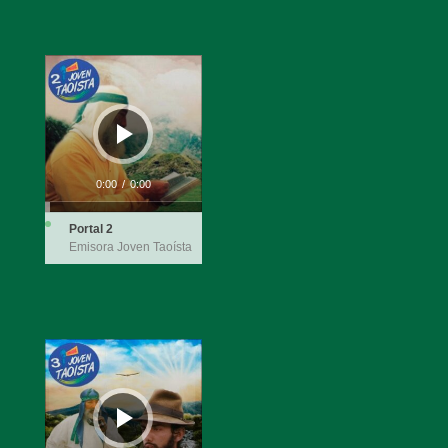
Reproductor
de
audio
0:00
/
0:00
Portal 2
Emisora Joven Taoísta
Reproductor
de
audio