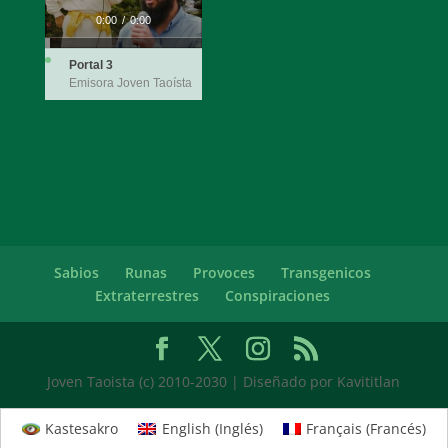
0:00
/
0:00
Portal 3
Emisora Joven Taoísta
Sabios
Runas
Provoces
Transgenicos
Extraterrestres
Conspiraciones
Joven Taoista (c) 2010-2030 | Diseñado por Kavititlan
Kastesakro
English
(
Inglés
)
Français
(
Francés
)