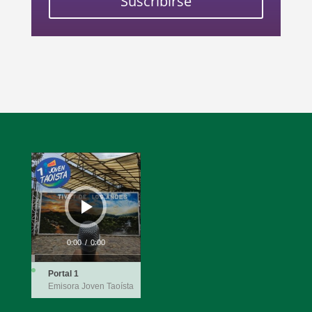
Suscribirse
Reproductor
de
audio
0:00
/
0:00
Portal 1
Emisora Joven Taoísta