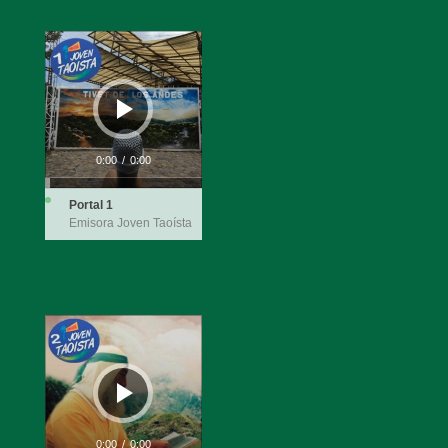
Audio
Player
0:00
/
0:00
Portal 1
Emisora Joven Taoísta
Audio
Player
0:00
/
0:00