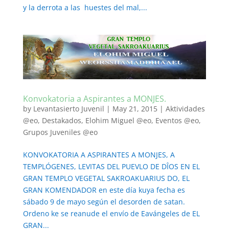
y la derrota a las huestes del mal,...
Konvokatoria a Aspirantes a MONJES.
by
Levantasierto Juvenil
|
May 21, 2015
|
Aktividades
@eo
,
Destakados
,
Elohim Miguel @eo
,
Eventos @eo
,
Grupos Juveniles @eo
KONVOKATORIA A ASPIRANTES A MONJES, A
TEMPLÓGENES, LEVITAS DEL PUEVLO DE DÎOS EN EL
GRAN TEMPLO VEGETAL SAKROAKUARIUS DO, EL
GRAN KOMENDADOR en este día kuya fecha es
sábado 9 de mayo según el desorden de satan.
Ordeno ke se reanude el envío de Eavángeles de EL
GRAN...