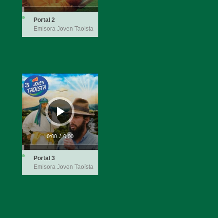
Portal 2
Emisora Joven Taoísta
Audio
Player
0:00
/
0:00
Portal 3
Emisora Joven Taoísta