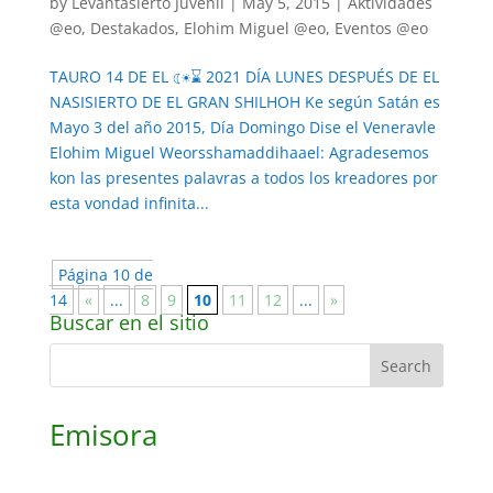
by
Levantasierto Juvenil
|
May 5, 2015
|
Aktividades
@eo
,
Destakados
,
Elohim Miguel @eo
,
Eventos @eo
TAURO 14 DE EL ☾☀⌛ 2021 DÍA LUNES DESPUÉS DE EL
NASISIERTO DE EL GRAN SHILHOH Ke según Satán es
Mayo 3 del año 2015, Día Domingo Dise el Veneravle
Elohim Miguel Weorsshamaddihaael: Agradesemos
kon las presentes palavras a todos los kreadores por
esta vondad infinita...
Página 10 de
14
«
...
8
9
10
11
12
...
»
Buscar en el sitio
Emisora