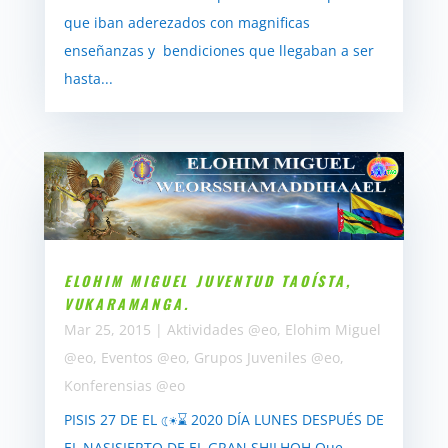
que iban aderezados con magnificas
enseñanzas y bendiciones que llegaban a ser
hasta...
ELOHIM MIGUEL JUVENTUD TAOÍSTA,
VUKARAMANGA.
Mar 25, 2015
|
Aktividades @eo
,
Elohim Miguel
@eo
,
Eventos @eo
,
Grupos Juveniles @eo
,
Konferensias @eo
PISIS 27 DE EL ☾☀⌛ 2020 DÍA LUNES DESPUÉS DE
EL NASISIERTO DE EL GRAN SHILHOH Que