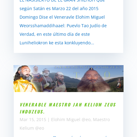
según Satán es Marzo 22 del año 2015
Domingo Dise el Veneravle Elohim Miguel
Weorsshamaddihaael: Puevlo Tao Judío de
Verdad, en este último día de este
Luniheliokron ke esta konkluyendo...
VENERABLE MAESTRO JAH KELIUM ZEUS
INDUZEUS.
Mar 15, 2015
|
Elohim Miguel @eo
,
Maestro
Kelium @eo