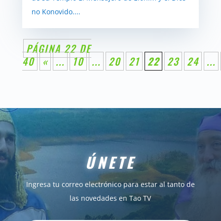
no Konovido....
PÁGINA 22 DE
40
«
...
10
...
20
21
22
23
24
...
ÚNETE
Ingresa tu correo electrónico para estar al tanto de
las novedades en Tao TV