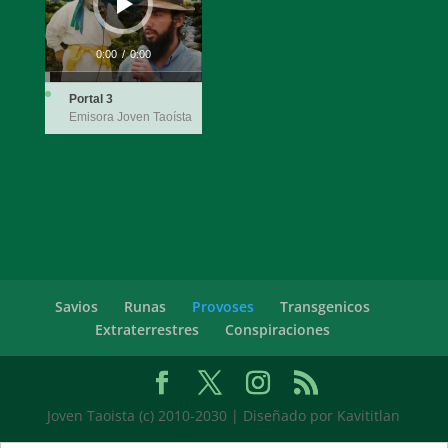
0:00
/
0:00
Portal 3
Emisora Joven Taoísta
Savios
Runas
Provoses
Transgenicos
Extraterrestres
Conspiraciones
Joven Taoista (c) 2010-2030 | Diseñado por Kavititlan