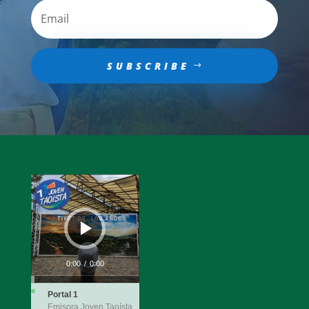
SUBSCRIBE
Audio
Player
0:00
/
0:00
Portal 1
Emisora Joven Taoísta