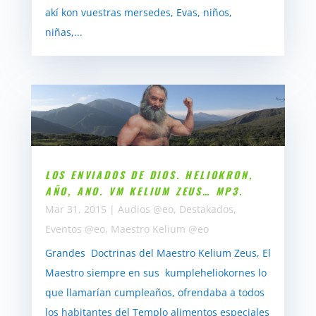
akí kon vuestras mersedes, Evas, niños,
niñas,...
LOS ENVIADOS DE DIOS. HELIOKRON,
AÑO, ANO. VM KELIUM ZEUS… MP3.
Mar 31, 2015
|
Audios @eo
,
Destakados
,
Eventos @eo
,
Maestro Kelium @eo
Grandes Doctrinas del Maestro Kelium Zeus, El
Maestro siempre en sus kumpleheliokornes lo
que llamarían cumpleaños, ofrendaba a todos
los habitantes del Templo alimentos especiales