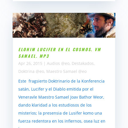
ELOHIM LUCIFER EN EL COSMOS. VM
SAMAEL. MP3
Apr 26, 2015
|
Audios @eo
,
Destakados
,
Doktrina @eo
,
Maestro Samael @eo
Este fragsierto Doktrinario de la Konferencia
satán, Lucifer y el Diablo emitida por el
Veneravle Maestro Samael Joav Bathor Weor,
dando klaridad a los estudiosos de los
misterios; la presensia de Lusifer komo una
fuerza redentora en los infiernos, osea luz en