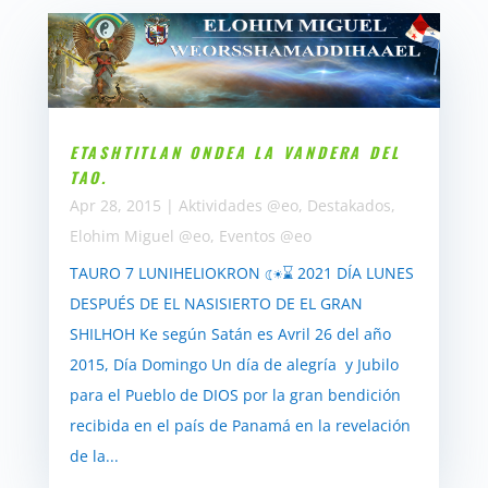
ETASHTITLAN ONDEA LA VANDERA DEL
TAO.
Apr 28, 2015
|
Aktividades @eo
,
Destakados
,
Elohim Miguel @eo
,
Eventos @eo
TAURO 7 LUNIHELIOKRON ☾☀⌛ 2021 DÍA LUNES
DESPUÉS DE EL NASISIERTO DE EL GRAN
SHILHOH Ke según Satán es Avril 26 del año
2015, Día Domingo Un día de alegría y Jubilo
para el Pueblo de DIOS por la gran bendición
recibida en el país de Panamá en la revelación
de la...