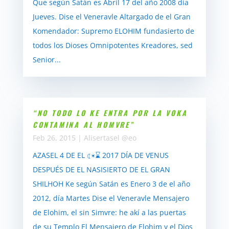
Que según Satán es Abril 17 del año 2008 día
Jueves. Dise el Veneravle Altargado de el Gran
Komendador: Supremo ELOHIM fundasierto de
todos los Dioses Omnipotentes Kreadores, sed
Senior...
“NO TODO LO KE ENTRA POR LA VOKA
CONTAMINA AL HOMVRE”
Feb 26, 2015
|
Alisertasel @eo
AZASEL 4 DE EL ☾☀⌛ 2017 DÍA DE VENUS
DESPUÉS DE EL NASISIERTO DE EL GRAN
SHILHOH Ke según Satán es Enero 3 de el año
2012, día Martes Dise el Veneravle Mensajero
de Elohim, el sin Simvre: he akí a las puertas
de su Templo El Mensajero de Elohim y el Dios