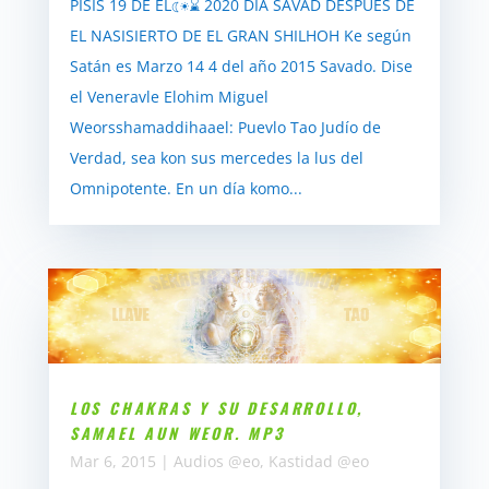
PISIS 19 DE EL☾☀⌛ 2020 DÍA SÁVAD DESPUÉS DE
EL NASISIERTO DE EL GRAN SHILHOH Ke según
Satán es Marzo 14 4 del año 2015 Savado. Dise
el Veneravle Elohim Miguel
Weorsshamaddihaael: Puevlo Tao Judío de
Verdad, sea kon sus mercedes la lus del
Omnipotente. En un día komo...
LOS CHAKRAS Y SU DESARROLLO,
SAMAEL AUN WEOR. MP3
Mar 6, 2015
|
Audios @eo
,
Kastidad @eo