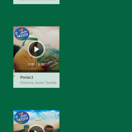
Audio
Player
0:00
/
0:00
Portal 2
Emisora Joven Taoísta
Audio
Player