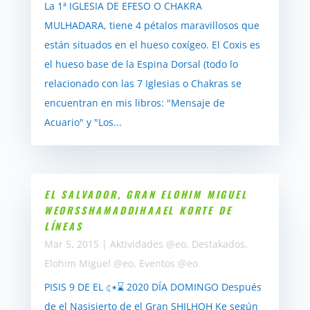
La 1ª IGLESIA DE EFESO O CHAKRA
MULHADARA, tiene 4 pétalos maravillosos que
están situados en el hueso coxígeo. El Coxis es
el hueso base de la Espina Dorsal (todo lo
relacionado con las 7 Iglesias o Chakras se
encuentran en mis libros: "Mensaje de
Acuario" y "Los...
EL SALVADOR, GRAN ELOHIM MIGUEL
WEORSSHAMADDIHAAEL KORTE DE
LÍNEAS
Mar 5, 2015
|
Aktividades @eo
,
Destakados
,
Elohim Miguel @eo
,
Eventos @eo
PISIS 9 DE EL ☾☀⌛ 2020 DÍA DOMINGO Después
de el Nasisierto de el Gran SHILHOH Ke según