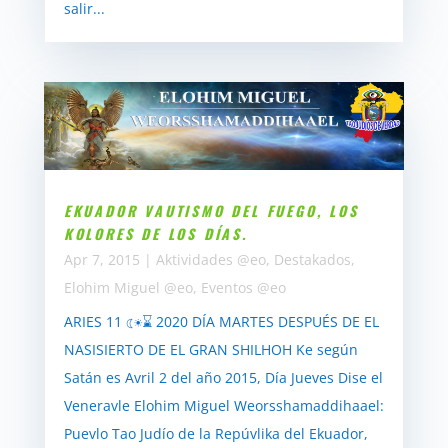
salir...
EKUADOR VAUTISMO DEL FUEGO, LOS
KOLORES DE LOS DÍAS.
Apr 7, 2015
|
Aktividades @eo
,
Destakados
,
Elohim Miguel @eo
,
Eventos @eo
ARIES 11 ☾☀⌛ 2020 DÍA MARTES DESPUÉS DE EL
NASISIERTO DE EL GRAN SHILHOH Ke según
Satán es Avril 2 del año 2015, Día Jueves Dise el
Veneravle Elohim Miguel Weorsshamaddihaael:
Puevlo Tao Judío de la Repúvlika del Ekuador,