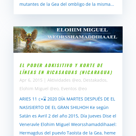
mutantes de la Gea del ombligo de la misma...
EL PODER ADKISITIVO Y KORTE DE
LÍNEAS EN RICASAGUAS (NICARAGUA)
Apr 6, 2015
|
Aktividades @eo
,
Destakados
,
Elohim Miguel @eo
,
Eventos @eo
ARIES 11 ☾☀⌛ 2020 DÍA MARTES DESPUÉS DE EL
NASISIERTO DE EL GRAN SHILHOH Ke según
Satán es Avril 2 del año 2015, Día Jueves Dise el
Veneravle Elohim Miguel Weorsshamaddihaael:
Hermagdus del puevlo Taoísta de la Gea, heme