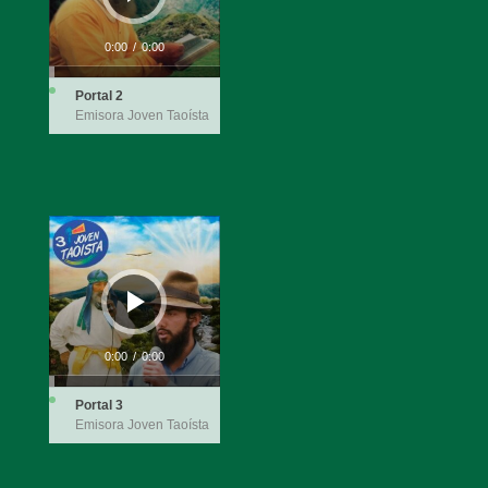
0:00
/
0:00
Portal 2
Emisora Joven Taoísta
Reproductor
de
audio
0:00
/
0:00
Portal 3
Emisora Joven Taoísta