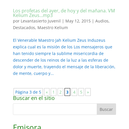
Los profetas del ayer, de hoy y del mañana. VM
Kelium Zeus…mp3
por
Levantasierto Juvenil
|
May 12, 2015
|
Audios
,
Destacados
,
Maestro Kelium
El Venerable Maestro Jah Kelium Zeus Induzeus
explica cual es la misión de los Los mensajeros que
han tenido siempre la sublime misericordia de
descender de los reinos de la luz a las esferas de
dolor y muerte, trayendo el mensaje de la liberación,
de mente, cuerpo y...
Página 3 de 5
«
1
2
3
4
5
»
Buscar en el sitio
Emisora