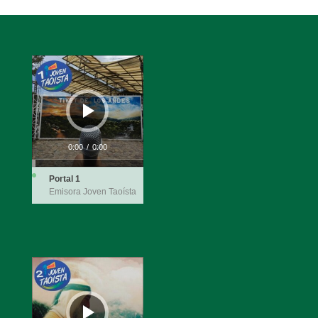
Reproductor
de
audio
0:00
/
0:00
Portal 1
Emisora Joven Taoísta
Reproductor
de
audio