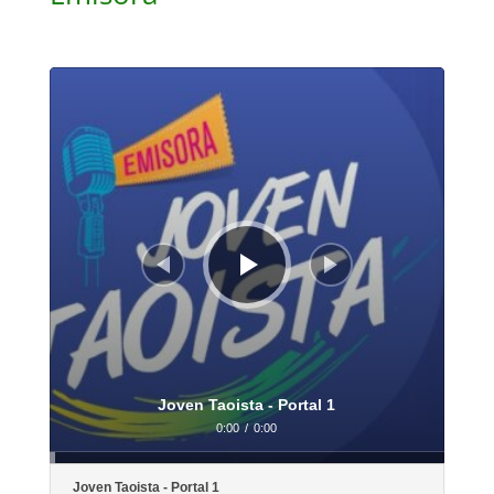
Reproductor
de
audio
Joven Taoista - Portal 1
0:00
/
0:00
Joven Taoista - Portal 1