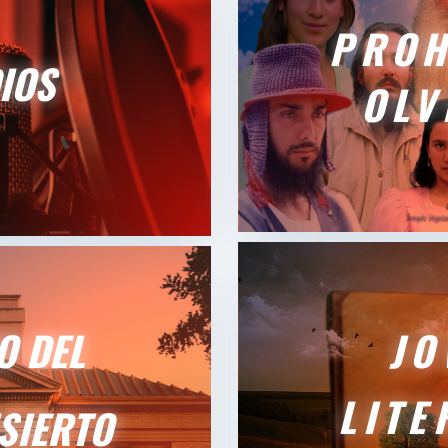
PROH
IOS
OLV
O DEL
JO
LITE
SIERTO