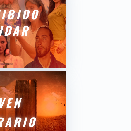
IBIDO
IDAR
VEN
RARIO