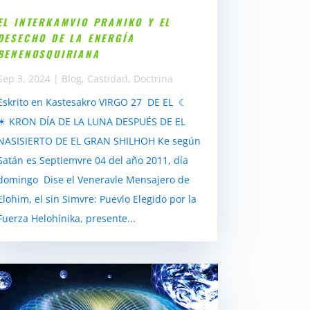
EL INTERKAMVIO PRANIKO Y EL
DESECHO DE LA ENERGÍA
BENENOSQUIRIANA
Sep 3, 2024
|
Blog
,
Castidad
,
Doctrina
Eskrito en Kastesakro VIRGO 27 DE EL ☾
☀ KRON DÍA DE LA LUNA DESPUÉS DE EL
NASISIERTO DE EL GRAN SHILHOH Ke según
Satán es Septiemvre 04 del año 2011, día
domingo Dise el Veneravle Mensajero de
Elohim, el sin Simvre: Puevlo Elegido por la
Fuerza Helohínika, presente...