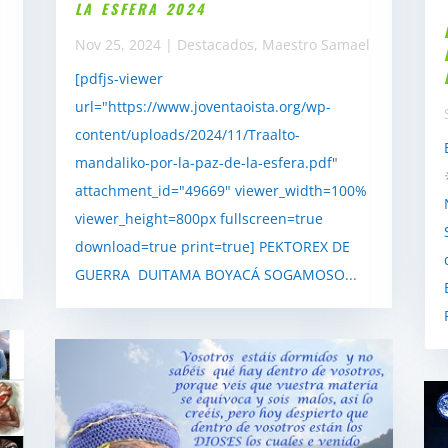
LA ESFERA 2024
Nov 25, 2024
|
Destacados
,
Maestro Samael
[pdfjs-viewer
url="https://www.joventaoista.org/wp-
content/uploads/2024/11/Traalto-
mandaliko-por-la-paz-de-la-esfera.pdf"
attachment_id="49669" viewer_width=100%
viewer_height=800px fullscreen=true
download=true print=true] PEKTOREX DE
GUERRA DUITAMA BOYACÁ SOGAMOSO...