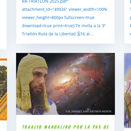
RA-TRIATLON-2025.pdf"
attachment_id="49926" viewer_width=100%
viewer_height=800px fullscreen=true
download=true print=true] Te invita a la 3ª
Triatlón Ruta de la Libertad 🗓️16 al...
TRAALTO MANDALIKO POR LA PAS DE