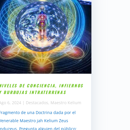
NIVELES DE CONCIENCIA, INFIERNOS
Y BURBUJAS INTRATERRENAS
Ago 6, 2024
|
Destacados
,
Maestro Kelium
Fragmento de una Doctrina dada por el
Venerable Maestro jah Kelium Zeus
Induzeus. Pregunta alguien del público: