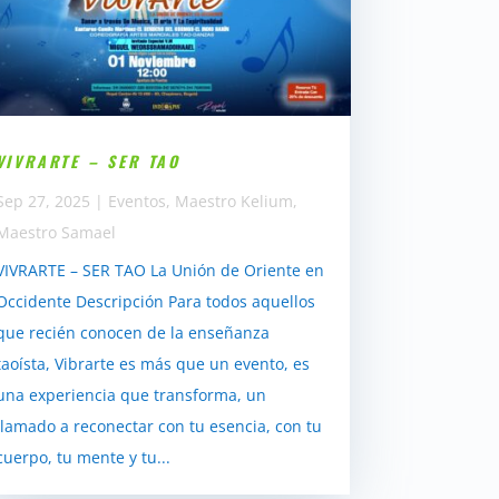
VIVRARTE – SER TAO
Sep 27, 2025
|
Eventos
,
Maestro Kelium
,
Maestro Samael
VIVRARTE – SER TAO La Unión de Oriente en
Occidente Descripción Para todos aquellos
que recién conocen de la enseñanza
taoísta, Vibrarte es más que un evento, es
una experiencia que transforma, un
llamado a reconectar con tu esencia, con tu
cuerpo, tu mente y tu...