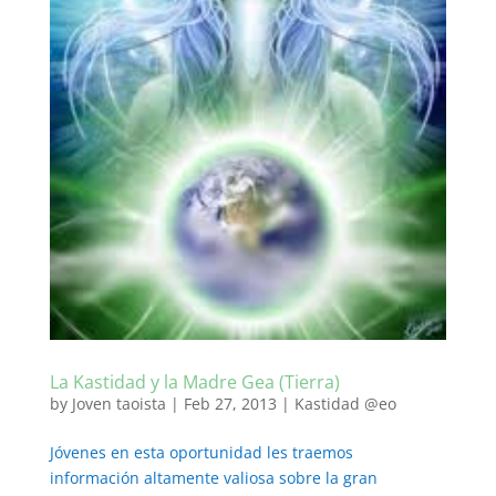
La Kastidad y la Madre Gea (Tierra)
by
Joven taoista
|
Feb 27, 2013
|
Kastidad @eo
Jóvenes en esta oportunidad les traemos
información altamente valiosa sobre la gran