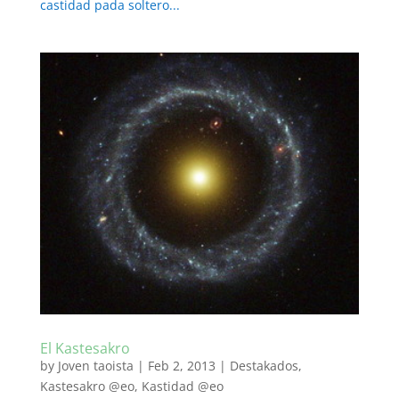
castidad pada soltero...
El Kastesakro
by
Joven taoista
|
Feb 2, 2013
|
Destakados
,
Kastesakro @eo
,
Kastidad @eo