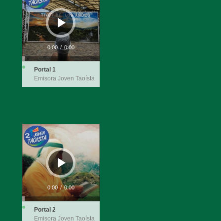
0:00
/
0:00
Portal 1
Emisora Joven Taoísta
Audio
Player
0:00
/
0:00
Portal 2
Emisora Joven Taoísta