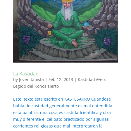
La Kastidad
by
Joven taoista
|
Feb 12, 2013
|
Kastidad @eo
,
Legido del Konosisierto
Este texto esta escrito en KASTESAKRO Cuandose
habla de castidad generalmente es mal entendida
esta palabra; una cosa es castidadcientífica y otra
muy diferente el celibato practicado por algunas
corrientes religiosas que mal interpretaron la