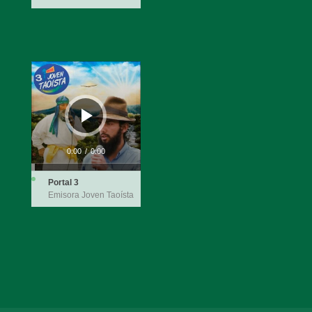
Audio
Player
0:00
/
0:00
Portal 3
Emisora Joven Taoísta