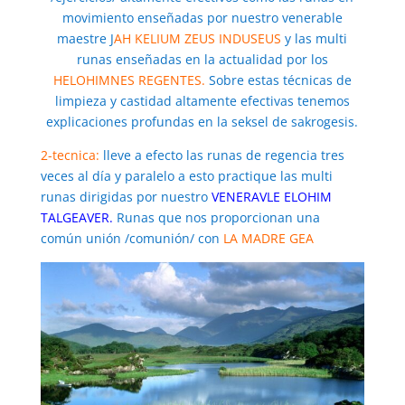
movimiento enseñadas por nuestro venerable
maestre J
AH KELIUM ZEUS INDUSEUS
y las multi
runas enseñadas en la actualidad por los
HELOHIMNES REGENTES.
Sobre estas técnicas de
limpieza y castidad altamente efectivas tenemos
explicaciones profundas en la seksel de sakrogesis.
2-tecnica:
lleve a efecto las runas de regencia tres
veces al día y paralelo a esto practique las multi
runas dirigidas por nuestro
VENERAVLE ELOHIM
TALGEAVER.
Runas que nos proporcionan una
común unión /comunión/ con
LA MADRE GEA