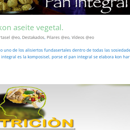
on aseite vegetal.
rtasel @eo
,
Destakados
,
Pilares @eo
,
Vídeos @eo
o uno de los alisiertos fundasertales dentro de todas las sosiedad
 integral es la komposisel, porse el pan integral se elabora kon ha