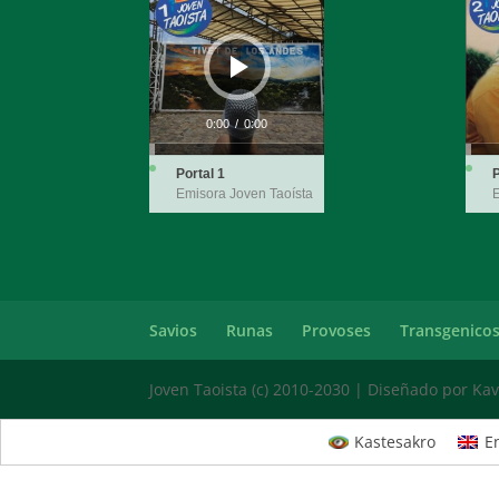
Player
Playe
0:00
/
0:00
Portal 1
P
Emisora Joven Taoísta
E
Savios
Runas
Provoses
Transgenico
Joven Taoista (c) 2010-2030 | Diseñado por Kavi
Kastesakro
E