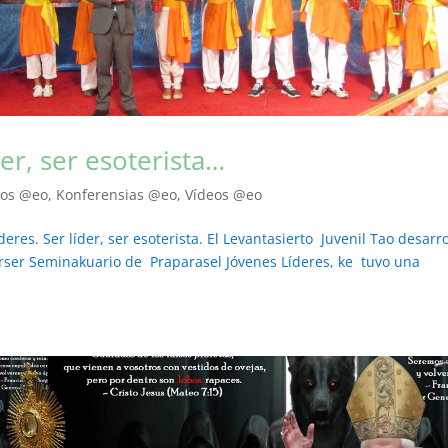
er, ser esoterista…
tos @eo
,
Konferensias @eo
,
Vídeos @eo
res. Ser líder, ser esoterista. El Levantasierto Juvenil Tao desarro
erser Seminakuario de Praparasel Jóvenes Líderes, ke tuvo una