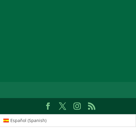
Español
(
Spanish
)