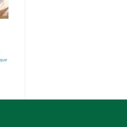
r
 que