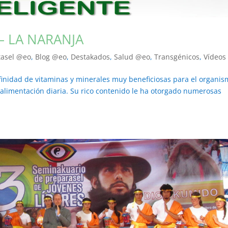
– LA NARANJA
tasel @eo
,
Blog @eo
,
Destakados
,
Salud @eo
,
Transgénicos
,
Vídeos
nfinidad de vitaminas y minerales muy beneficiosas para el organis
 alimentación diaria. Su rico contenido le ha otorgado numerosas