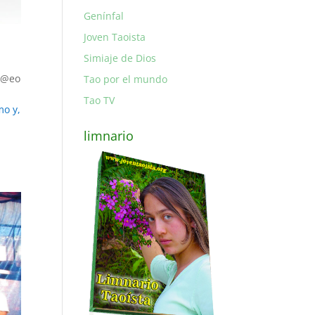
Genínfal
Joven Taoista
Simiaje de Dios
 @eo
Tao por el mundo
Tao TV
mo y,
limnario