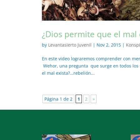
¿Dios permite que el mal 
by
Levantasierto Juvenil
|
Nov 2, 2015
|
Konsp
En este video lograremos comprender con meri
Wehor, una pregunta que surge en todos los 
el mal exista?…rebelión...
Página 1 de 2
1
2
»
Audio
Audi