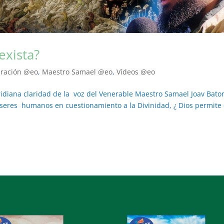
exista?
iración @eo
,
Maestro Samael @eo
,
Vídeos @eo
diana claridad de la voz del Venerable Maestro Samael Joav Bato
seres humanos en cuestionamiento a la Divinidad, ¿ Dios permite
o
Audio