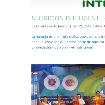
NUTRICION INTELIGENTE 
by
Levantasierto Juvenil
|
Jan 12, 2017
|
Aliser
La naranja es una fruta cítrica que contiene i
por ello, conviene que forme parte de nuestra
propiedades no solo a nivel nutricional,...