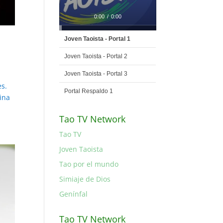
0:00
/
0:00
Joven Taoista - Portal 1
Joven Taoista - Portal 2
Joven Taoista - Portal 3
es.
Portal Respaldo 1
rina
Tao TV Network
Tao TV
Joven Taoista
Tao por el mundo
Simiaje de Dios
Genínfal
Tao TV Network