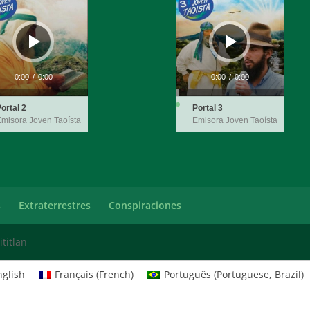
r
Player
0:00
/
0:00
0:00
/
0:00
ortal 2
Portal 3
misora Joven Taoísta
Emisora Joven Taoísta
s
Extraterrestres
Conspiraciones
titlan
nglish
Français
(
French
)
Português
(
Portuguese, Brazil
)