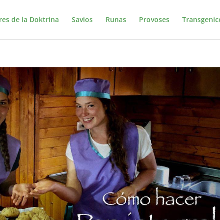
res de la Doktrina
Savios
Runas
Provoses
Transgenic