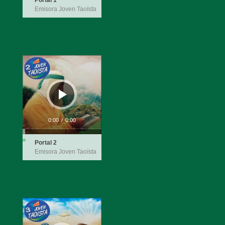
Emisora Joven Taoísta
Audio
Player
0:00
/
0:00
Portal 2
Emisora Joven Taoísta
Audio
Player