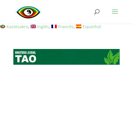
Kastesakro
Inglês
Francês
Espanhol