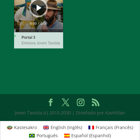
0:00
/
0:00
Portal 3
Emisora Joven Taoísta
Joven Taoista (c) 2010-2030 | Diseñado por Kavititlan
Kastesakro
English
(
Inglês
)
Français
(
Francês
)
Português
Español
(
Espanhol
)