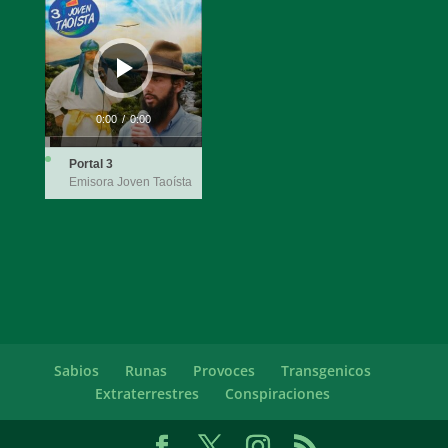
de
audio
0:00
/
0:00
Portal 3
Emisora Joven Taoísta
Sabios
Runas
Provoces
Transgenicos
Extraterrestres
Conspiraciones