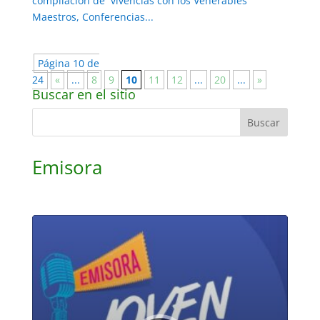
compilación de vivencias con los Venerables
Maestros, Conferencias...
Página 10 de
24
«
...
8
9
10
11
12
...
20
...
»
Buscar en el sitio
Emisora
Reproductor
de
audio