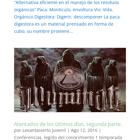
“Alternativa eficiente en el manejo de los residuos
orgánicos” Paca: Montículo, envoltura Vio: Vida,
Orgánico Digestora: Digerir, descomponer La paca
digestora es un material prensado en forma de
cubo, su nombre proviene...
Atentados de los últimos días, segunda parte.
por
Levantasierto Juvenil
|
Ago 12, 2016
|
Conferencias
,
legido del conocimiento 1 temporada