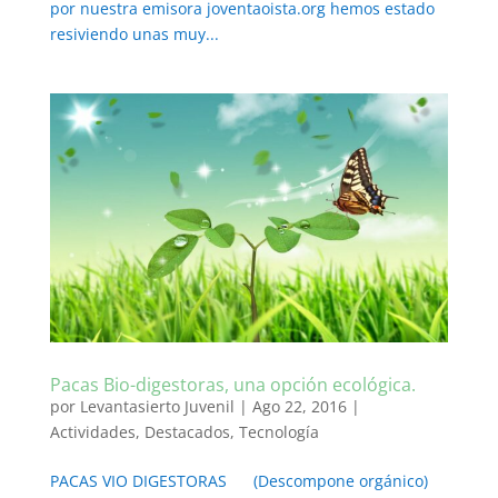
por nuestra emisora joventaoista.org hemos estado
resiviendo unas muy...
Pacas Bio-digestoras, una opción ecológica.
por
Levantasierto Juvenil
|
Ago 22, 2016
|
Actividades
,
Destacados
,
Tecnología
PACAS VIO DIGESTORAS (Descompone orgánico)