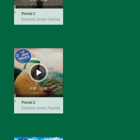
Portal 1
Emisora Joven Taoísta
Reproductor
de
audio
0:00
/
0:00
Portal 2
Emisora Joven Taoísta
Reproductor