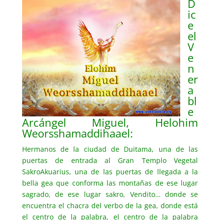
D
ic
e
el
V
e
n
er
a
bl
e
Arcángel Miguel, Helohim
Weorsshamaddihaael:
Hermanos de la ciudad de Duitama, una de las
puertas de entrada al Gran Templo Vegetal
SakroAkuarius, una de las puertas de llegada a la
bella gea que conforma las montañas de ese lugar
sagrado, de ese lugar sakro, Vendito… donde se
encuentra el chacra del verbo de la gea, donde está
el centro de la palabra, el centro de la palabra