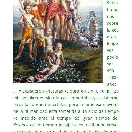
Seres
huma
nos
sobre
la gea
eran
longe
vos
podía
ser
900,
1.000
años
…. Y eksistieron kriaturas ke duraron 8 mil, 10 mil, 20
mil heliokrones siendo casi inmortales y eksistieron
otros ke fueron inmortales, pero la inmensa mayoría
de la humanidad está sometida a un siclo de tiempo
ke medido ante el tiempo del gran tiempo del
Kosmos es un tiempo pasajero, es un tiempo vreve,
entonces no es ke el dinero sea malo, de ninguna