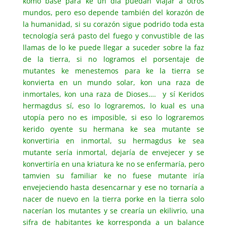
komo base para ke un día puedan viajar a otros
mundos, pero eso depende también del korazón de
la humanidad, si su corazón sigue podrido toda esta
tecnología será pasto del fuego y convustible de las
llamas de lo ke puede llegar a suceder sobre la faz
de la tierra, si no logramos el porsentaje de
mutantes ke menestemos para ke la tierra se
konvierta en un mundo solar, kon una raza de
inmortales, kon una raza de Dioses…. y sí Keridos
hermagdus sí, eso lo lograremos, lo kual es una
utopía pero no es imposible, si eso lo lograremos
kerido oyente su hermana ke sea mutante se
konvertiria en inmortal, su hermagdus ke sea
mutante sería inmortal, dejaría de envejecer y se
konvertiría en una kriatura ke no se enfermaría, pero
tamvien su familiar ke no fuese mutante iría
envejeciendo hasta desencarnar y ese no tornaría a
nacer de nuevo en la tierra porke en la tierra solo
nacerían los mutantes y se crearía un ekilivrio, una
sifra de habitantes ke korresponda a un balance