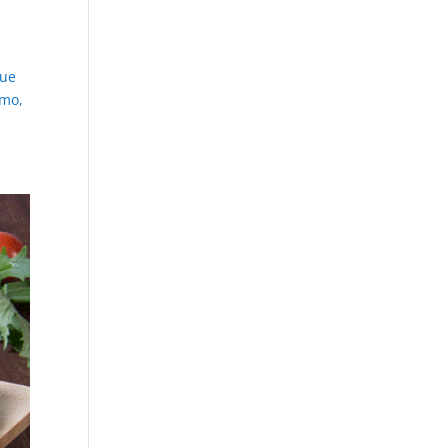
que
imo,