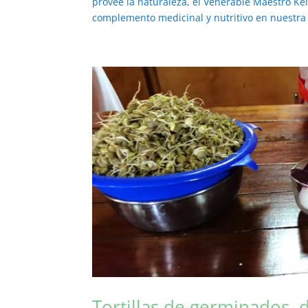
provee la naturaleza, el Venerable Maestro K
complemento medicinal y nutritivo en nuestra d
Tortillas de germinados, d