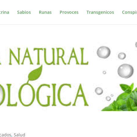
trina
Sabios
Runas
Provoces
Transgenicos
Conspi
cados
,
Salud