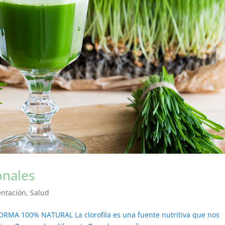
onales
entación
,
Salud
A 100% NATURAL La clorofila es una fuente nutritiva que nos