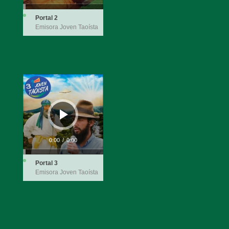
Portal 2
Emisora Joven Taoísta
Reproductor
de
audio
0:00
/
0:00
Portal 3
Emisora Joven Taoísta