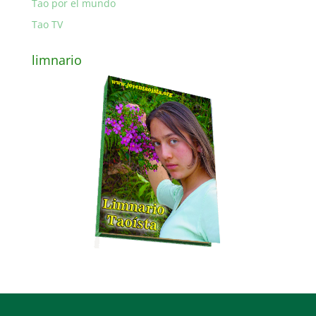
Tao por el mundo
Tao TV
limnario