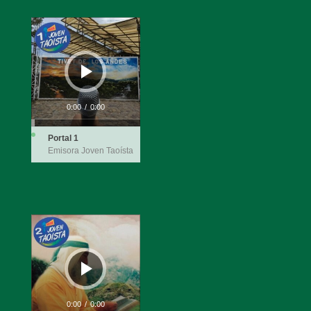
Reproductor
de
audio
0:00
/
0:00
Portal 1
Emisora Joven Taoísta
Reproductor
de
audio
0:00
/
0:00