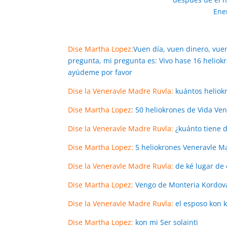
Ene
Dise Martha Lopez:
Vuen día, vuen dinero, vue
pregunta, mi pregunta es: Vivo hase 16 heliok
ayúdeme por favor
Dise la Veneravle Madre Ruvla:
kuántos heliokr
Dise Martha Lopez
: 50 heliokrones de Vida Ve
Dise la Veneravle Madre Ruvla:
¿kuánto tiene 
Dise Martha Lopez:
5 heliokrones Veneravle M
Dise la Veneravle Madre Ruvla:
de ké lugar de
Dise Martha Lopez:
Vengo de Monteria Kordov
Dise la Veneravle Madre Ruvla:
el esposo kon k
Dise Martha Lopez:
kon mi Ser solainti