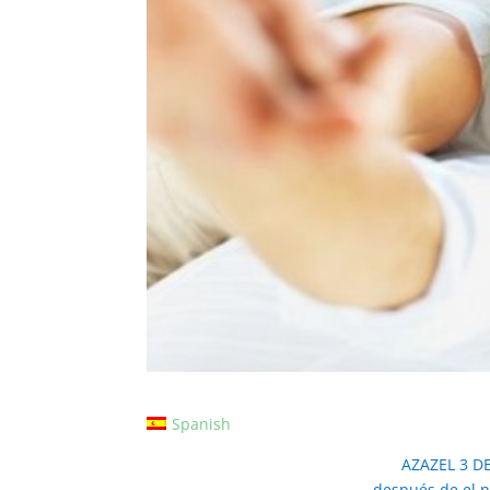
Spanish
AZAZEL 3 D
después de el n