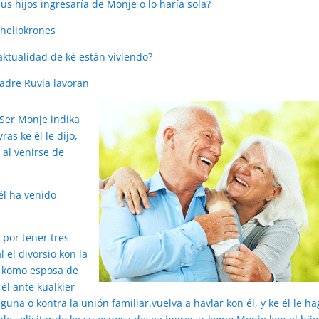
us hijos ingresaría de Monje o lo haría sola?
 heliokrones
 aktualidad de ké están viviendo?
Madre Ruvla lavoran
 Ser Monje indika
as ke él le dijo,
 al venirse de
él ha venido
 por tener tres
 el divorsio kon la
ed komo esposa de
 él ante kualkier
guna o kontra la unión familiar.vuelva a havlar kon él, y ke él le h