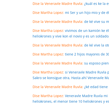
Dise la Veneravle Madre Ruvla:
¿kuál es ke la 
Dise Martha Lopez:
mi Ser y un hijo mio y de é
Dise la Veneravle Madre Ruvla:
de ké vive su 
Dise Martha Lopez:
vivimos de un kamión ke é
heliokrones y vive kon el novio y es un soldado
Dise la Veneravle Madre Ruvla:
de ké vive la o
Dise Martha Lopez:
tiene 2 hijos mayores de 3
Dise la Veneravle Madre Ruvla:
su esposo pien
Dise Martha Lopez:
si Veneravle Madre Ruvla pe
Sakro se konsigue otra, Hasta ahí Veneravle M
Dise la Veneravle Madre Ruvla:
¿ké edad tiene 
Dise Martha Lopez:
Veneravle Madre Ruvla mi h
heliokrones, el menor tiene 10 heliokrones y e