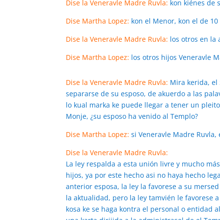
Dise la Veneravle Madre Ruvla:
kon kiénes de s
Dise Martha Lopez:
kon el Menor, kon el de 10
Dise la Veneravle Madre Ruvla:
los otros en la
Dise Martha Lopez:
los otros hijos Veneravle 
Dise la Veneravle Madre Ruvla:
Mira kerida, el
separarse de su esposo, de akuerdo a las palavr
lo kual marka ke puede llegar a tener un pleito
Monje, ¿su esposo ha venido al Templo?
Dise Martha Lopez:
si Veneravle Madre Ruvla, 
Dise la Veneravle Madre Ruvla:
La ley respalda a esta unión livre y mucho más
hijos, ya por este hecho asi no haya hecho legal
anterior esposa, la ley la favorese a su mers
la aktualidad, pero la ley tamvién le favorese a
kosa ke se haga kontra el personal o entidad al