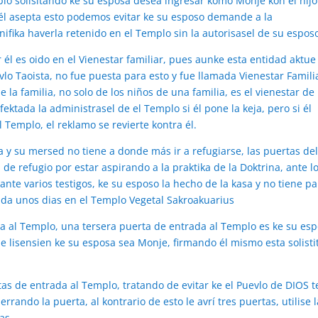
mplo solisitando ke su esposa desea ingresar komo Monje kon el hijo
si él asepta esto podemos evitar ke su esposo demande a la
nifika haverla retenido en el Templo sin la autorisasel de su espos
él es oido en el Vienestar familiar, pues aunke esta entidad aktue
lo Taoista, no fue puesta para esto y fue llamada Vienestar Famili
 la familia, no solo de los niños de una familia, es el vienestar de 
fektada la administrasel de el Templo si él pone la keja, pero si él
 Templo, el reklamo se revierte kontra él.
sa y su mersed no tiene a donde más ir a refugiarse, las puertas de
de refugio por estar aspirando a la praktika de la Doktrina, ante l
ante varios testigos, ke su esposo la hecho de la kasa y no tiene p
ada unos dias en el Templo Vegetal Sakroakuarius
a al Templo, una tersera puerta de entrada al Templo es ke su es
le lisensien ke su esposa sea Monje, firmando él mismo esta solist
s de entrada al Templo, tratando de evitar ke el Puevlo de DIOS 
rrando la puerta, al kontrario de esto le avrí tres puertas, utilise l
as.