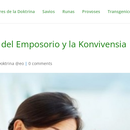
res de la Doktrina
Savios
Runas
Provoses
Transgenic
 del Emposorio y la Konvivensia
oktrina @eo
|
0 comments