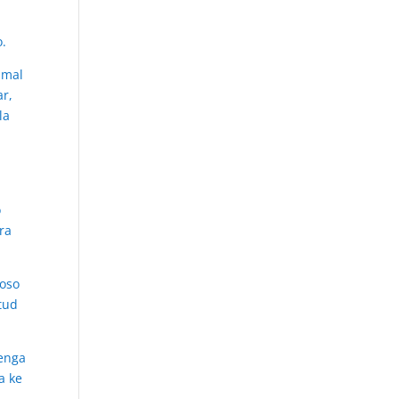
o.
 mal
ar,
la
l
o
ara
poso
itud
tenga
a ke