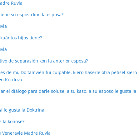
Madre Ruvla
 tiene su esposo kon la esposa?
uvla
kuántos hijos tiene?
uvla
tivo de separasión kon la anterior esposa?
es de mi, Do tamvién fui culpable, kiero haserle otra petisel kiero
 en Kórdova
ar el diálogo para darle solusel a su kaso, a su esposo le gusta la
í le gusta la Doktrina
e la konose?
s Veneravle Madre Ruvla