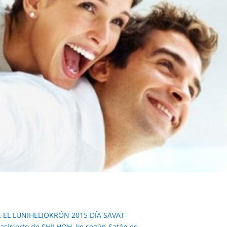
E EL LUNIHELIOKRÓN 2015 DÍA SAVAT
asisierto de SHILHOH, ke según Satán es