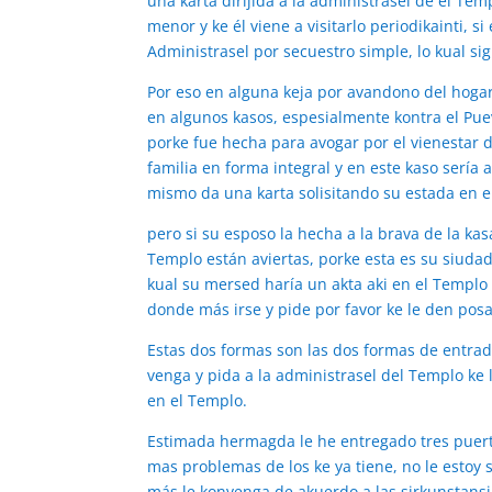
una karta dirijida a la administrasel de el Te
menor y ke él viene a visitarlo periodikainti, 
Administrasel por secuestro simple, lo kual sig
Por eso en alguna keja por avandono del hogar 
en algunos kasos, espesialmente kontra el Puev
porke fue hecha para avogar por el vienestar de
familia en forma integral y en este kaso sería a
mismo da una karta solisitando su estada en el
pero si su esposo la hecha a la brava de la ka
Templo están aviertas, porke esta es su siudad 
kual su mersed haría un akta aki en el Templo 
donde más irse y pide por favor ke le den pos
Estas dos formas son las dos formas de entrad
venga y pida a la administrasel del Templo ke 
en el Templo.
Estimada hermagda le he entregado tres puerta
mas problemas de los ke ya tiene, no le estoy se
más le konvenga de akuerdo a las sirkunstansi