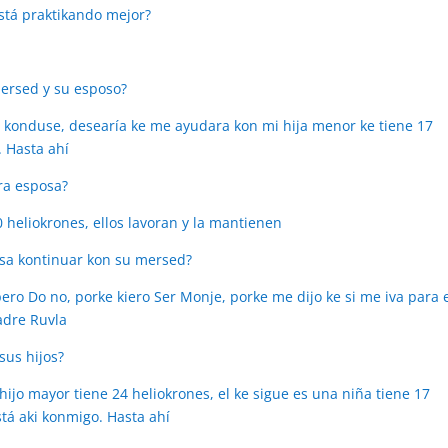
está praktikando mejor?
l
mersed y su esposo?
l konduse, desearía ke me ayudara kon mi hija menor ke tiene 17
. Hasta ahí
tra esposa?
0 heliokrones, ellos lavoran y la mantienen
sa kontinuar kon su mersed?
ro Do no, porke kiero Ser Monje, porke me dijo ke si me iva para 
adre Ruvla
sus hijos?
ijo mayor tiene 24 heliokrones, el ke sigue es una niña tiene 17
stá aki konmigo. Hasta ahí