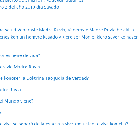
ro 2 del año 2010 día Sávado
na salud Veneravle Madre Ruvla, Veneravle Madre Ruvla he aki la
rones kon un homvre kasado y kiero ser Monje, kiero saver ké haser
ones tiene de vida?
neravle Madre Ruvla
de konoser la Doktrina Tao Judia de Verdad?
adre Ruvla
 el Mundo viene?
a
e vive se separó de la esposa o vive kon usted, o vive kon ella?