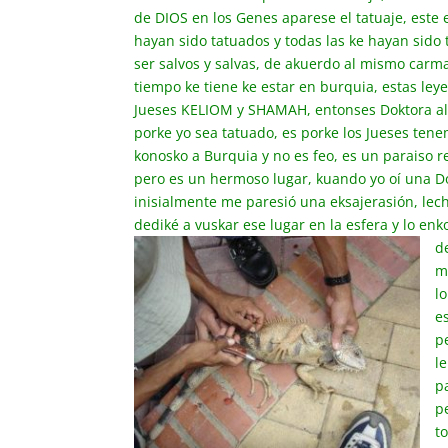
de DIOS en los Genes aparese el tatuaje, este e
hayan sido tatuados y todas las ke hayan sido 
ser salvos y salvas, de akuerdo al mismo carma
tiempo ke tiene ke estar en burquia, estas leye
Jueses KELIOM y SHAMAH, entonses Doktora al
porke yo sea tatuado, es porke los Jueses tenem
konosko a Burquia y no es feo, es un paraiso r
pero es un hermoso lugar, kuando yo oí una 
inisialmente me paresió una eksajerasión, lec
dediké a vuskar ese lugar en la esfera y lo enk
d
m
l
e
p
l
p
p
t