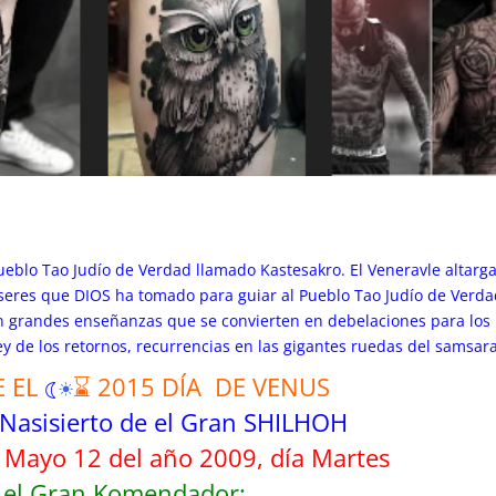
Pueblo Tao Judío de Verdad llamado Kastesakro. El Veneravle altarg
eres que DIOS ha tomado para guiar al Pueblo Tao Judío de Verda
en grandes enseñanzas que se convierten en debelaciones para los
y de los retornos, recurrencias en las gigantes ruedas del samsara
E EL
☾
☀
⌛ 2015 DÍA DE VENUS
 Nasisierto de el Gran SHILHOH
 Mayo 12 del año 2009, día Martes
e el Gran Komendador: