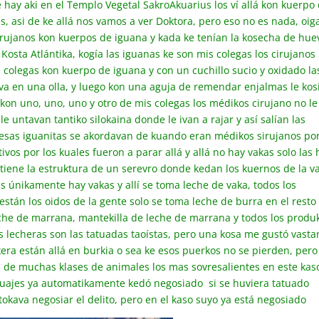
e hay aki en el Templo Vegetal SakroAkuarius los ví allá kon kuerpo
s, asi de ke allá nos vamos a ver Doktora, pero eso no es nada, oig
 cirujanos kon kuerpos de iguana y kada ke tenían la kosecha de hue
Kosta Atlántika, kogía las iguanas ke son mis colegas los cirujanos 
s colegas kon kuerpo de iguana y con un cuchillo sucio y oxidado la
ava en una olla, y luego kon una aguja de remendar enjalmas le kosi
a kon uno, uno, uno y otro de mis colegas los médikos cirujano no le
 le untavan tantiko silokaina donde le ivan a rajar y así salían las
 y esas iguanitas se akordavan de kuando eran médikos sirujanos po
vos por los kuales fueron a parar allá y allá no hay vakas solo las 
 tiene la estruktura de un serevro donde kedan los kuernos de la v
as únikamente hay vakas y allí se toma leche de vaka, todos los
están los oidos de la gente solo se toma leche de burra en el resto
che de marrana, mantekilla de leche de marrana y todos los produ
 lecheras son las tatuadas taoístas, pero una kosa me gustó vasta
era están allá en burkia o sea ke esos puerkos no se pierden, pero
e i de muchas klases de animales los mas sovresalientes en este kas
atuajes ya automatikamente kedó negosiado si se huviera tatuado
tokava negosiar el delito, pero en el kaso suyo ya está negosiado