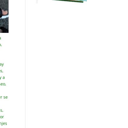
a
o,
hay
s,
y a
seo,
s
r se
s,
por
njes