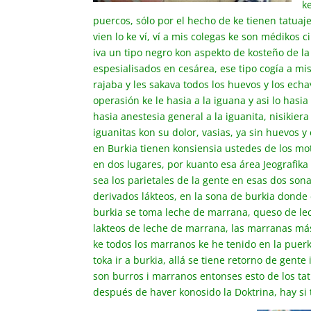
k
puercos, sólo por el hecho de ke tienen tatuaje
vien lo ke ví, ví a mis colegas ke son médikos
iva un tipo negro kon aspekto de kosteño de la 
espesialisados en cesárea, ese tipo cogía a mi
rajaba y les sakava todos los huevos y los ech
operasión ke le hasia a la iguana y asi lo hasi
hasia anestesia general a la iguanita, nisikiera
iguanitas kon su dolor, vasias, ya sin huevos
en Burkia tienen konsiensia ustedes de los moti
en dos lugares, por kuanto esa área Jeografika
sea los parietales de la gente en esas dos son
derivados lákteos, en la sona de burkia donde 
burkia se toma leche de marrana, queso de le
lakteos de leche de marrana, las marranas más
ke todos los marranos ke he tenido en la puerk
toka ir a burkia, allá se tiene retorno de gent
son burros i marranos entonses esto de los t
después de haver konosido la Doktrina, hay si 