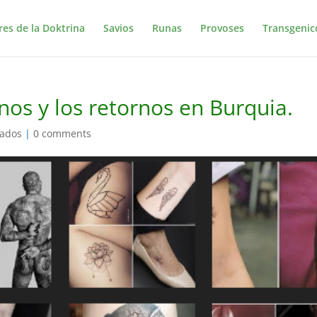
res de la Doktrina
Savios
Runas
Provoses
Transgenic
anos y los retornos en Burquia.
kados
|
0 comments