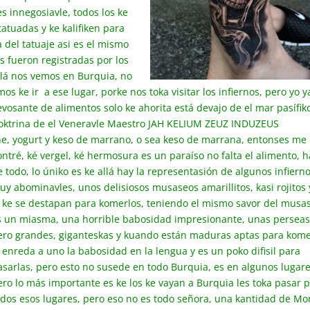
s innegosiavle, todos los ke
tatuadas y ke kalifiken para
 del tatuaje asi es el mismo
s fueron registradas por los
lá nos vemos en Burquia, no
os ke ir a ese lugar, porke nos toka visitar los infiernos, pero yo y
evosante de alimentos solo ke ahorita está devajo de el mar pasífik
Doktrina de el Veneravle Maestro JAH KELIUM ZEUZ INDUZEUS
he, yogurt y keso de marrano, o sea keso de marrana, entonses me
ontré, ké vergel, ké hermosura es un paraíso no falta el alimento, 
e todo, lo úniko es ke
allá hay la representasión de algunos infierno
uy abominavles, unos delisiosos musaseos amarillitos, kasi rojitos 
o ke se destapan para komerlos, teniendo el mismo savor del musa
s un miasma, una horrible babosidad impresionante, unas persea
ero grandes, giganteskas y kuando están maduras aptas para kome
e enreda a uno la babosidad en la lengua y es un poko difisil para
asarlas, pero esto no susede en todo Burquia, es en algunos lugare
ero lo más importante es ke los ke vayan a Burquia les toka pasar 
odos esos lugares, pero eso no es todo señora, una kantidad de Mo