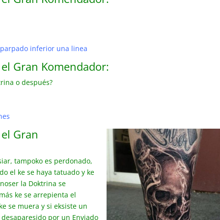
 parpado inferior una linea
e el Gran Komendador:
ktrina o después?
nes
 el Gran
iar, tampoko es perdonado,
odo el ke se haya tatuado y ke
onoser la Doktrina se
más ke se arrepienta el
e se muera y si eksiste un
e desaparesido por un Enviado