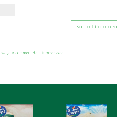
how your comment data is processed.
o
Audio
r
Player