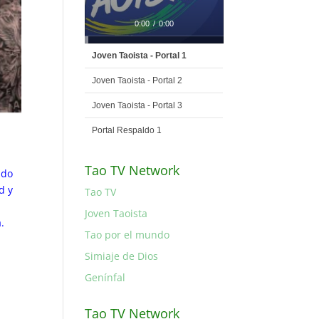
0:00
/
0:00
Joven Taoista - Portal 1
Joven Taoista - Portal 2
Joven Taoista - Portal 3
Portal Respaldo 1
Tao TV Network
ado
d y
Tao TV
Joven Taoista
.
Tao por el mundo
Simiaje de Dios
Genínfal
Tao TV Network