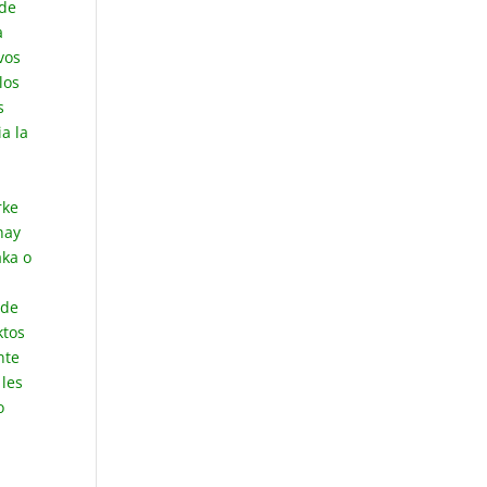
 de
a
vos
los
s
a la
rke
hay
aka o
 de
ktos
nte
 les
o