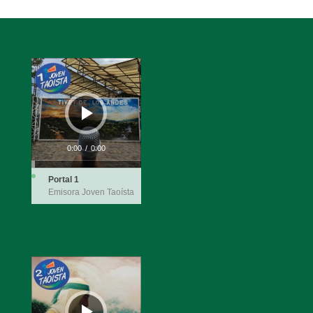
Audio
Player
0:00
/
0:00
Portal 1
Emisora Joven Taoísta
Audio
Player