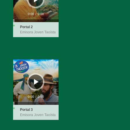
0:00
/
0:00
Portal 2
Emisora Joven Taoísta
Audio
Player
0:00
/
0:00
Portal 3
Emisora Joven Taoísta