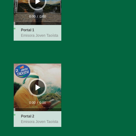
0:00
/
0:00
Portal 1
Emisora Joven Taoísta
Audio
Player
0:00
/
0:00
Portal 2
Emisora Joven Taoísta