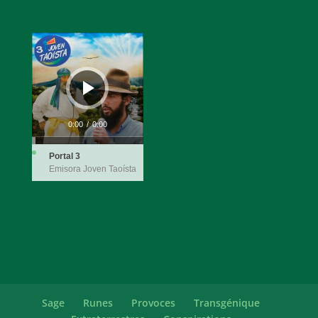
Audio
Player
0:00
/
0:00
Portal 3
Emisora Joven Taoísta
Sage
Runes
Provoces
Transgénique