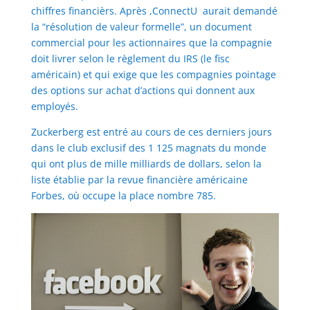
chiffres financièrs. Après ,ConnectU aurait demandé
la “résolution de valeur formelle”, un document
commercial pour les actionnaires que la compagnie
doit livrer selon le règlement du IRS (le fisc
américain) et qui exige que les compagnies pointage
des options sur achat d’actions qui donnent aux
employés.
Zuckerberg est entré au cours de ces derniers jours
dans le club exclusif des 1 125 magnats du monde
qui ont plus de mille milliards de dollars, selon la
liste établie par la revue financière américaine
Forbes, où occupe la place nombre 785.