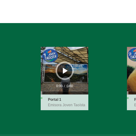
Reproductor
Repro
de
de
audio
audio
0:00
/
0:00
Portal 1
P
Emisora Joven Taoísta
E