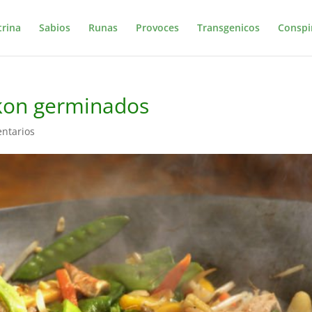
trina
Sabios
Runas
Provoces
Transgenicos
Conspi
 kon germinados
ntarios