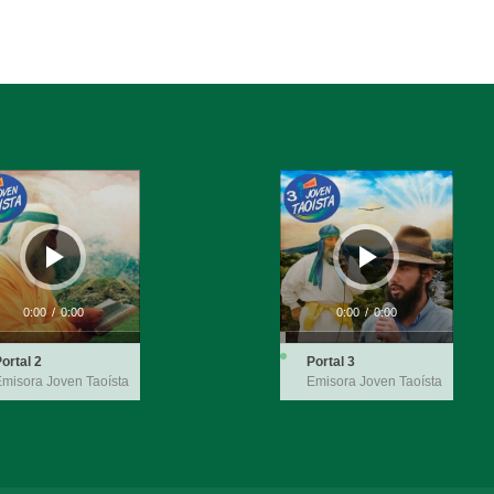
ductor
Reproductor
de
audio
0:00
/
0:00
0:00
/
0:00
ortal 2
Portal 3
misora Joven Taoísta
Emisora Joven Taoísta