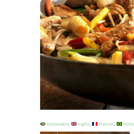
Kastesakro
Inglés
Francés
Portu