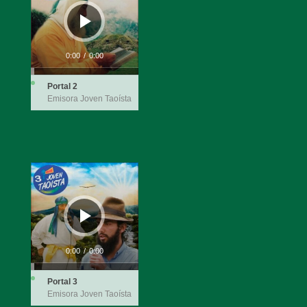
audio
0:00
/
0:00
Portal 2
Emisora Joven Taoísta
Reproductor
de
audio
0:00
/
0:00
Portal 3
Emisora Joven Taoísta