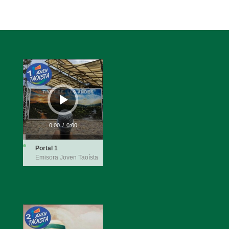
Reproductor
de
audio
0:00
/
0:00
Portal 1
Emisora Joven Taoísta
Reproductor
de