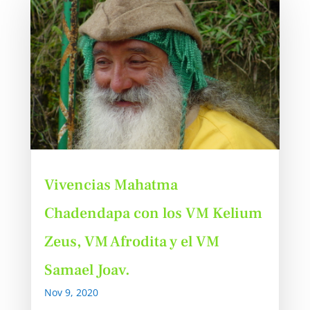
Vivencias Mahatma
Chadendapa con los VM Kelium
Zeus, VM Afrodita y el VM
Samael Joav.
Nov 9, 2020