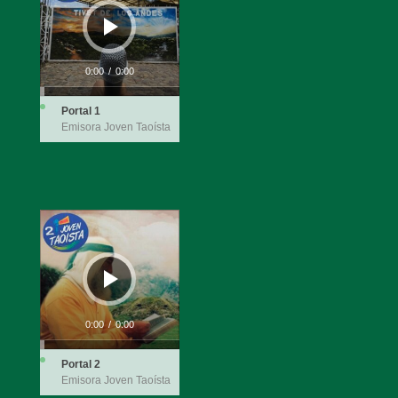
0:00
/
0:00
Portal 1
Emisora Joven Taoísta
Audio
Player
0:00
/
0:00
Portal 2
Emisora Joven Taoísta