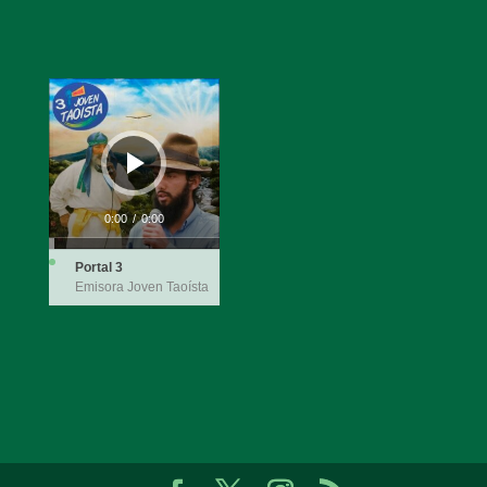
Audio
Player
0:00
/
0:00
Portal 3
Emisora Joven Taoísta