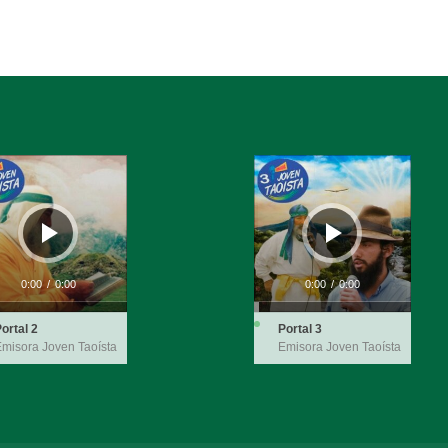
ductor
Reproductor
de
audio
0:00
/
0:00
0:00
/
0:00
ortal 2
Portal 3
misora Joven Taoísta
Emisora Joven Taoísta