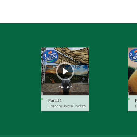
Reproductor
Repro
de
de
audio
audio
0:00
/
0:00
Portal 1
P
Emisora Joven Taoísta
E