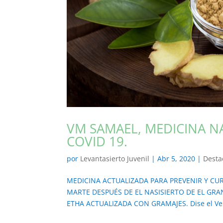
VM SAMAEL, MEDICINA N
COVID 19.
por
Levantasierto Juvenil
|
Abr 5, 2020
|
Desta
MEDICINA ACTUALIZADA PARA PREVENIR Y CUR
MARTE DESPUÉS DE EL NASISIERTO DE EL GRAN S
ETHA ACTUALIZADA CON GRAMAJES. Dise el Ven