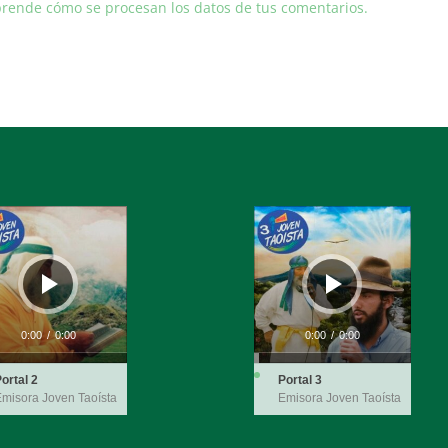
rende cómo se procesan los datos de tus comentarios.
ductor
Reproductor
de
audio
0:00
/
0:00
0:00
/
0:00
ortal 2
Portal 3
misora Joven Taoísta
Emisora Joven Taoísta