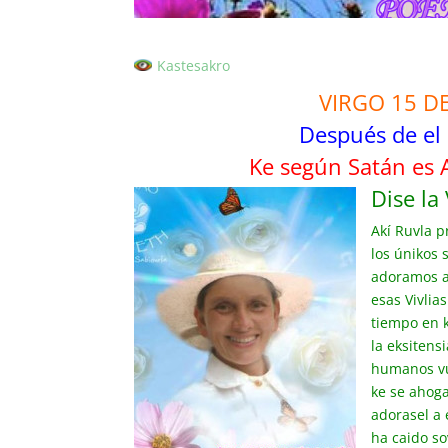
Kastesakro
VIRGO 15 D
Después de el
Ke según Satán es 
Dise la
Akí Ruvla p
los únikos 
adoramos a
esas Vivlia
tiempo en k
la eksitens
humanos vus
ke se ahoga
adorasel a
ha caido so