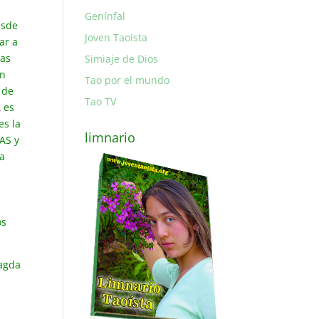
Genínfal
esde
Joven Taoista
ar a
ias
Simiaje de Dios
en
Tao por el mundo
 de
Tao TV
A
es
es la
limnario
MAS y
la
os
magda