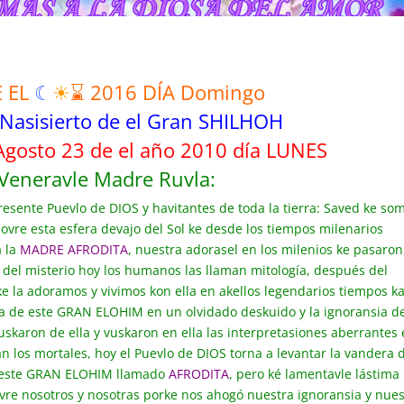
E EL
☾
☀
⌛ 2016 DÍA Domingo
 Nasisierto de el Gran SHILHOH
Agosto 23 de el año 2010 día LUNES
 Veneravle Madre Ruvla:
resente Puevlo de DIOS y havitantes de toda la tierra: Saved ke so
sovre esta esfera devajo del Sol ke desde los tiempos milenarios
 la
MADRE AFRODITA
, nuestra adorasel en los milenios ke pasaron
s del misterio hoy los humanos las llaman mitología, después del
e la adoramos y vivimos kon ella en akellos legendarios tiempos k
ia de este GRAN ELOHIM en un olvidado deskuido y la ignoransia de
karon de ella y vuskaron en ella las interpretasiones aberrantes
n los mortales, hoy el Puevlo de DIOS torna a levantar la vandera 
 este GRAN ELOHIM llamado
AFRODITA
, pero ké lamentavle lástima
vre nosotros y nosotras porke nos ahogó nuestra ignoransia y nues