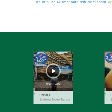
Este sitio usa Akismet para reducir el spam.
Ap
Reproductor
Repro
de
de
audio
audio
0:00
/
0:00
Portal 1
P
Emisora Joven Taoísta
E