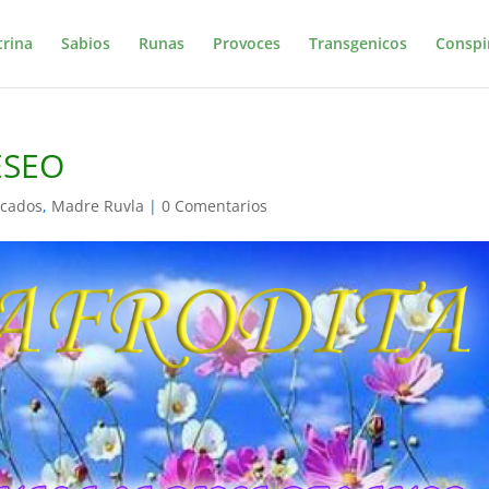
trina
Sabios
Runas
Provoces
Transgenicos
Conspi
ESEO
acados
,
Madre Ruvla
|
0 Comentarios