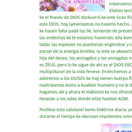
inkonsiensi
Elohim tení
ke el Puevlo de DIOS deskuvrió ke este Gran E
este DIOS, hoy lamentamos no haverlo hecho, p
ke hasen falta padá los 96, teniendo de presen
las endechas ke le estamos hasiendo, ella kom
todas las espesies no puedieran engendrar y l
porsel de la energía kristika; la vida se akava
hija del deseo, los ansiagdus y las ansiagdas 
es ZEUS, pero lo ke sigue de ahí es el DIOS ERO
multiplikasel de la vida fenese. Endechemos a
adoremos a los DIOSES ke hoy tienen kuerpo fís
maltratamos komo a kualkier humano y no le d
hagamos aki y ahora el máksimo ke nos ofrende
llevarán a los soles donde ellos havitan AOM.
Puvlikse esta salutasel komo Doktrina diaria, 
durante el tiempo ke eksistan impotentes sovre 