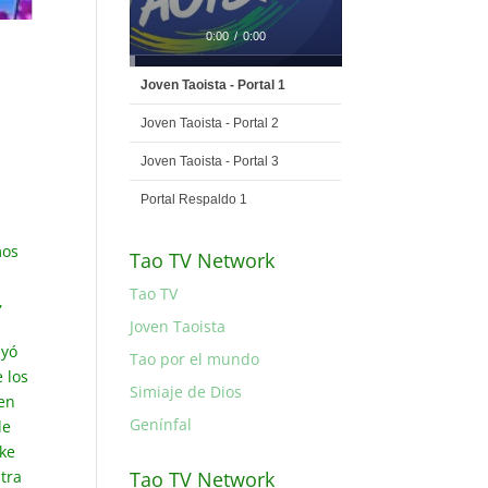
0:00
/
0:00
Joven Taoista - Portal 1
Joven Taoista - Portal 2
Joven Taoista - Portal 3
Portal Respaldo 1
mos
Tao TV Network
Tao TV
,
Joven Taoista
ayó
Tao por el mundo
 los
Simiaje de Dios
 en
Genínfal
de
 ke
tra
Tao TV Network