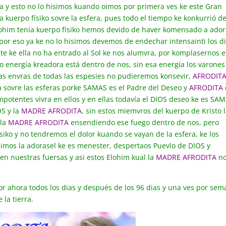
a y esto no lo hisimos kuando oimos por primera ves ke este Gran
a kuerpo físiko sovre la esfera, pues todo el tiempo ke konkurrió d
lohim tenía kuerpo físiko hemos devido de haver komensado a ador
or eso ya ke no lo hisimos devemos de endechar intensainti los d
te ke ella no ha entrado al Sol ke nos alumvra, por komplasernos 
o energía kreadora está dentro de nos, sin esa energía los varones
as envras de todas las espesies no pudieremos konsevir,
AFRODIT
ría sovre las esferas porke SAMAS es el Padre del Deseo y
AFRODITA
impotentes vivra en ellos y en ellas todavía el DIOS deseo ke es SA
S y la
MADRE AFRODITA
, sin estos miemvros del kuerpo de Kristo 
 la
MADRE AFRODITA
ensendiendo ese fuego dentro de nos, pero
iko y no tendremos el dolor kuando se vayan de la esfera, ke los
imos la adorasel ke es menester, despertaos Puevlo de DIOS y
n nuestras fuersas y asi estos Elohim kual la
MADRE AFRODITA
n
por ahora todos los dias y después de los 96 dias y una ves por se
la tierra.