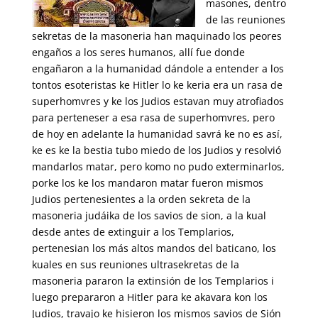
masones, dentro
de las reuniones
sekretas de la masoneria han maquinado los peores
engaños a los seres humanos, allí fue donde
engañaron a la humanidad dándole a entender a los
tontos esoteristas ke Hitler lo ke keria era un rasa de
superhomvres y ke los Judios estavan muy atrofiados
para perteneser a esa rasa de superhomvres, pero
de hoy en adelante la humanidad savrá ke no es así,
ke es ke la bestia tubo miedo de los Judios y resolvió
mandarlos matar, pero komo no pudo exterminarlos,
porke los ke los mandaron matar fueron mismos
Judios pertenesientes a la orden sekreta de la
masoneria judáika de los savios de sion, a la kual
desde antes de extinguir a los Templarios,
pertenesian los más altos mandos del baticano, los
kuales en sus reuniones ultrasekretas de la
masoneria pararon la extinsión de los Templarios i
luego prepararon a Hitler para ke akavara kon los
Judios, travajo ke hisieron los mismos savios de Sión