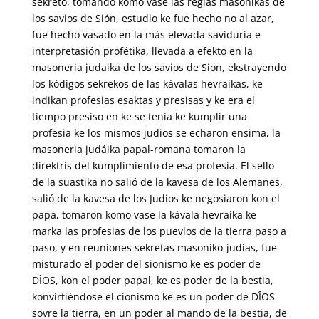
sekreto, tomándo komo vase las reglas masónikas de
los savios de Sión, estudio ke fue hecho no al azar,
fue hecho vasado en la más elevada saviduria e
interpretasión profétika, llevada a efekto en la
masoneria judaika de los savios de Sion, ekstrayendo
los kódigos sekrekos de las kávalas hevraikas, ke
indikan profesias esaktas y presisas y ke era el
tiempo presiso en ke se tenía ke kumplir una
profesia ke los mismos judios se echaron ensima, la
masoneria judáika papal-romana tomaron la
direktris del kumplimiento de esa profesia. El sello
de la suastika no salió de la kavesa de los Alemanes,
salió de la kavesa de los Judios ke negosiaron kon el
papa, tomaron komo vase la kávala hevraika ke
marka las profesias de los puevlos de la tierra paso a
paso, y en reuniones sekretas masoniko-judias, fue
misturado el poder del sionismo ke es poder de
DÎOS, kon el poder papal, ke es poder de la bestia,
konvirtiéndose el cionismo ke es un poder de DÎOS
sovre la tierra, en un poder al mando de la bestia, de