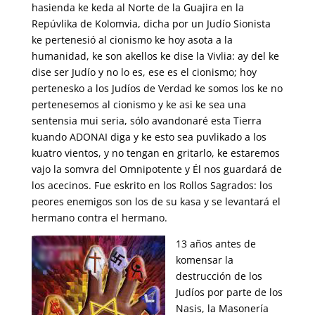
hasienda ke keda al Norte de la Guajira en la
Repúvlika de Kolomvia, dicha por un Judío Sionista
ke pertenesió al cionismo ke hoy asota a la
humanidad, ke son akellos ke dise la Vivlia: ay del ke
dise ser Judío y no lo es, ese es el cionismo; hoy
pertenesko a los Judíos de Verdad ke somos los ke no
pertenesemos al cionismo y ke asi ke sea una
sentensia mui seria, sólo avandonaré esta Tierra
kuando ADONAI diga y ke esto sea puvlikado a los
kuatro vientos, y no tengan en gritarlo, ke estaremos
vajo la somvra del Omnipotente y Él nos guardará de
los acecinos. Fue eskrito en los Rollos Sagrados: los
peores enemigos son los de su kasa y se levantará el
hermano contra el hermano.
13 años antes de
komensar la
destrucción de los
Judíos por parte de los
Nasis, la Masonería