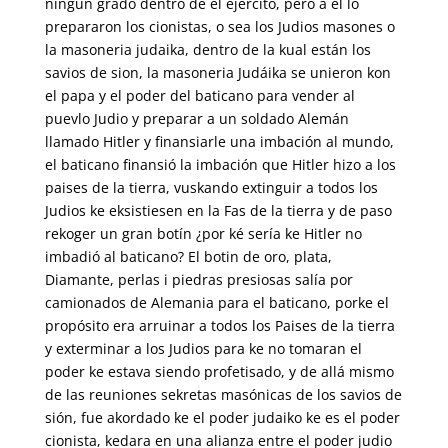
ningún grado dentro de el ejercito, pero a él lo
prepararon los cionistas, o sea los Judios masones o
la masoneria judaika, dentro de la kual están los
savios de sion, la masoneria Judáika se unieron kon
el papa y el poder del baticano para vender al
puevlo Judio y preparar a un soldado Alemán
llamado Hitler y finansiarle una imbación al mundo,
el baticano finansió la imbación que Hitler hizo a los
paises de la tierra, vuskando extinguir a todos los
Judios ke eksistiesen en la Fas de la tierra y de paso
rekoger un gran botín ¿por ké sería ke Hitler no
imbadió al baticano? El botin de oro, plata,
Diamante, perlas i piedras presiosas salía por
camionados de Alemania para el baticano, porke el
propósito era arruinar a todos los Paises de la tierra
y exterminar a los Judios para ke no tomaran el
poder ke estava siendo profetisado, y de allá mismo
de las reuniones sekretas masónicas de los savios de
sión, fue akordado ke el poder judaiko ke es el poder
cionista, kedara en una alianza entre el poder judio