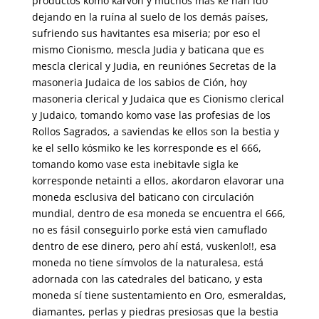
productos komo karvón y muchos más ke han ido
dejando en la ruína al suelo de los demás países,
sufriendo sus havitantes esa miseria; por eso el
mismo Cionismo, mescla Judia y baticana que es
mescla clerical y Judia, en reuniónes Secretas de la
masoneria Judaica de los sabios de Ción, hoy
masoneria clerical y Judaica que es Cionismo clerical
y Judaico, tomando komo vase las profesias de los
Rollos Sagrados, a saviendas ke ellos son la bestia y
ke el sello kósmiko ke les korresponde es el 666,
tomando komo vase esta inebitavle sigla ke
korresponde netainti a ellos, akordaron elavorar una
moneda esclusiva del baticano con circulación
mundial, dentro de esa moneda se encuentra el 666,
no es fásil conseguirlo porke está vien camuflado
dentro de ese dinero, pero ahí está, vuskenlo!!, esa
moneda no tiene símvolos de la naturalesa, está
adornada con las catedrales del baticano, y esta
moneda sí tiene sustentamiento en Oro, esmeraldas,
diamantes, perlas y piedras presiosas que la bestia