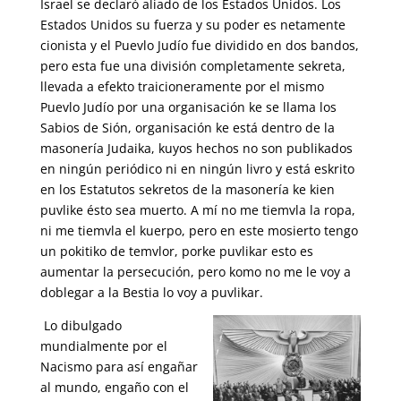
Israel se declaró aliado de los Estados Unidos. Los
Estados Unidos su fuerza y su poder es netamente
cionista y el Puevlo Judío fue dividido en dos bandos,
pero esta fue una división completamente sekreta,
llevada a efekto traicioneramente por el mismo
Puevlo Judío por una organisación ke se llama los
Sabios de Sión, organisación ke está dentro de la
masonería Judaika, kuyos hechos no son publikados
en ningún periódico ni en ningún livro y está eskrito
en los Estatutos sekretos de la masonería ke kien
puvlike ésto sea muerto. A mí no me tiemvla la ropa,
ni me tiemvla el kuerpo, pero en este mosierto tengo
un pokitiko de temvlor, porke puvlikar esto es
aumentar la persecución, pero komo no me le voy a
doblegar a la Bestia lo voy a puvlikar.
Lo dibulgado
mundialmente por el
Nacismo para así engañar
al mundo, engaño con el