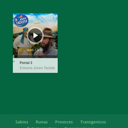
Reproductor
de
audio
0:00
/
0:00
Portal 3
Emisora Joven Taoísta
Sabios
Runas
Provoces
Transgenicos