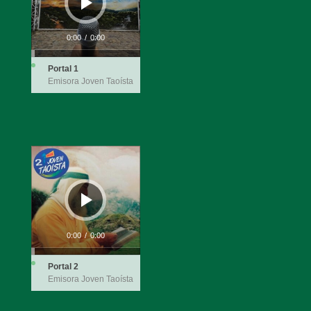
0:00
/
0:00
Portal 1
Emisora Joven Taoísta
Reproductor
de
audio
0:00
/
0:00
Portal 2
Emisora Joven Taoísta