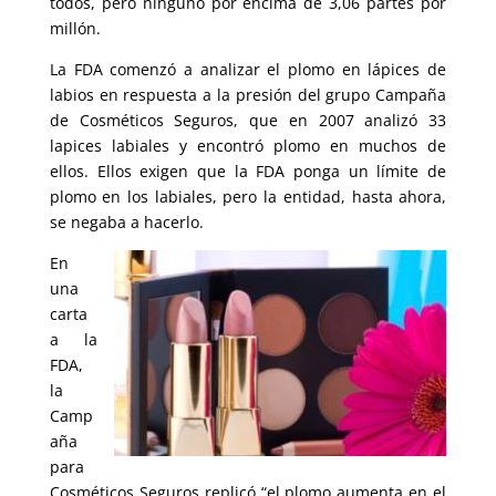
todos, pero ninguno por encima de 3,06 partes por
millón.
La FDA comenzó a analizar el plomo en lápices de
labios en respuesta a la presión del grupo Campaña
de Cosméticos Seguros, que en 2007 analizó 33
lapices labiales y encontró plomo en muchos de
ellos. Ellos exigen que la FDA ponga un límite de
plomo en los labiales, pero la entidad, hasta ahora,
se negaba a hacerlo.
En
una
carta
a la
FDA,
la
Camp
aña
para
Cosméticos Seguros replicó “el plomo aumenta en el