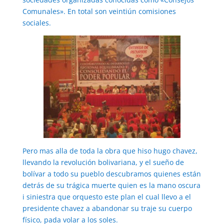
Comunales». En total son veintiún comisiones
sociales.
Pero mas alla de toda la obra que hiso hugo chavez,
llevando la revolución bolivariana, y el sueño de
bolívar a todo su pueblo descubramos quienes están
detrás de su trágica muerte quien es la mano oscura
i siniestra que orquesto este plan el cual llevo a el
presidente chavez a abandonar su traje su cuerpo
físico, pada volar a los soles.