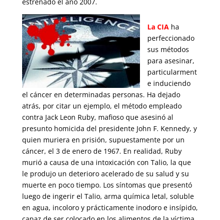
estrenado el año 2007.
La CIA
ha
perfeccionado
sus métodos
para asesinar,
particularment
e induciendo
el cáncer en determinadas personas. Ha dejado
atrás, por citar un ejemplo, el método empleado
contra Jack Leon Ruby, mafioso que asesinó al
presunto homicida del presidente John F. Kennedy, y
quien muriera en prisión, supuestamente por un
cáncer, el 3 de enero de 1967. En realidad, Ruby
murió a causa de una intoxicación con Talio, la que
le produjo un deterioro acelerado de su salud y su
muerte en poco tiempo. Los síntomas que presentó
luego de ingerir el Talio, arma química letal, soluble
en agua, incoloro y prácticamente inodoro e insípido,
capaz de ser colocado en los alimentos de la víctima