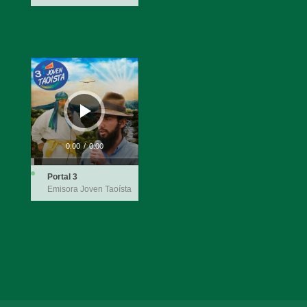
Reproductor
de
audio
0:00
/
0:00
Portal 3
Emisora Joven Taoísta