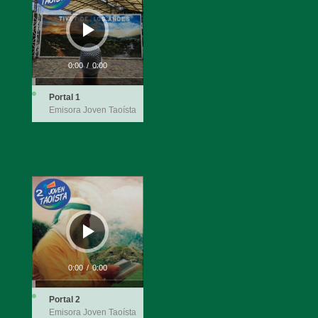
audio
0:00
/
0:00
Portal 1
Emisora Joven Taoísta
Reproductor
de
audio
0:00
/
0:00
Portal 2
Emisora Joven Taoísta