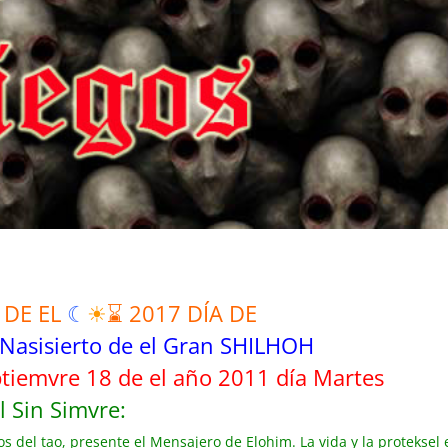
 DE EL
☾
☀
⌛ 2017 DÍA DE
 Nasisierto de el Gran SHILHOH
ptiemvre 18 de el año 2011 día Martes
l Sin Simvre:
s del tao, presente el Mensajero de Elohim. La vida y la proteksel 