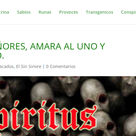
trina
Sabios
Runas
Provoces
Transgenicos
Conspi
EÑORES, AMARA AL UNO Y
.
acados
,
El Sin Sinvre
|
0 Comentarios