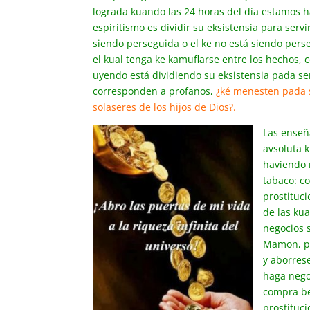
lograda kuando las 24 horas del día estamos h
espiritismo es dividir su eksistensia para servi
siendo perseguida o el ke no está siendo pers
el kual tenga ke kamuflarse entre los hechos, 
uyendo está dividiendo su eksistensia pada se
corresponden a profanos,
¿ké menesten pada s
solaseres de los hijos de Dios?.
Las enseñ
avsoluta k
haviendo 
tabaco: c
prostituci
de las kua
negocios 
Mamon, por
y aborrese
haga nego
compra be
prostituci