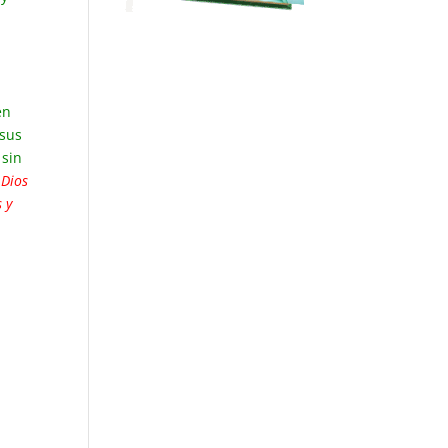
en
 sus
 sin
Dios
 y