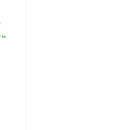
a
y ke