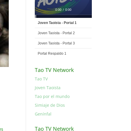
0:00
/
0:00
Joven Taoista - Portal 1
Joven Taoista - Portal 2
Joven Taoista - Portal 3
Portal Respaldo 1
Tao TV Network
Tao TV
Joven Taoista
Tao por el mundo
Simiaje de Dios
Genínfal
Tao TV Network
es