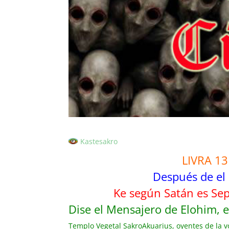
Kastesakro
LIVRA 13
Después de el
Ke según Satán es Se
Dise el Mensajero de Elohim, e
Templo Vegetal SakroAkuarius, oyentes de la vo