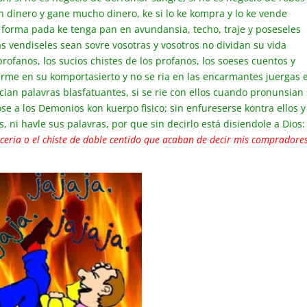
n dinero y gane mucho dinero, ke si lo ke kompra y lo ke vende
n forma pada ke tenga pan en avundansia, techo, traje y poseseles
s vendiseles sean sovre vosotras y vosotros no dividan su vida
rofanos, los sucios chistes de los profanos, los soeses cuentos y
firme en su komportasierto y no se ria en las encarmantes juergas 
an palavras blasfatuantes, si se rie con ellos cuando pronunsian
e a los Demonios kon kuerpo fisico; sin enfureserse kontra ellos y
 ni havle sus palavras, por que sin decirlo está disiendole a Dios:
ceria o el chiste de doble centido que acaban de decir mis compradores