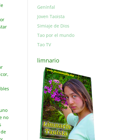
de
Genínfal
á
Joven Taoista
por
Simiaje de Dios
star
Tao por el mundo
Tao TV
limnario
ar
cor,
ibles
 uno
ke no
s
 de
 y