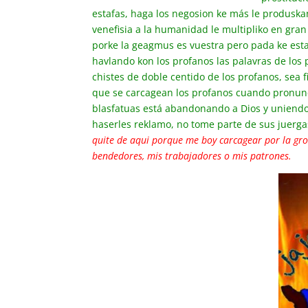
estafas, haga los negosion ke más le produska
venefisia a la humanidad le multipliko en gra
porke la geagmus es vuestra pero pada ke esta
havlando kon los profanos las palavras de los p
chistes de doble centido de los profanos, sea 
que se carcagean los profanos cuando pronunci
blasfatuas está abandonando a Dios y uniendos
haserles reklamo, no tome parte de sus juergas,
quite de aqui porque me boy carcagear por la gro
bendedores, mis trabajadores o mis patrones
.