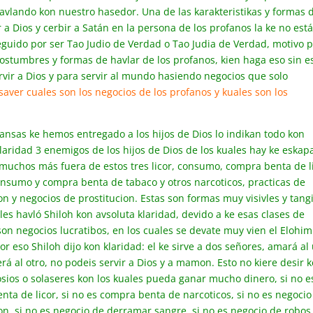
avlando kon nuestro hasedor. Una de las karakteristikas y formas 
r a Dios y cerbir a Satán en la persona de los profanos la ke no est
eguido por ser Tao Judio de Verdad o Tao Judia de Verdad, motivo 
costumbres y formas de havlar de los profanos, kien haga eso sin e
rvir a Dios y para servir al mundo hasiendo negocios que solo
aver cuales son los negocios de los profanos y kuales son los
ansas ke hemos entregado a los hijos de Dios lo indikan todo kon
laridad 3 enemigos de los hijos de Dios de los kuales hay ke eskap
muchos más fuera de estos tres licor, consumo, compra benta de li
onsumo y compra benta de tabaco y otros narcoticos, practicas de
on y negocios de prostitucion. Estas son formas muy visivles y tang
les havló Shiloh kon avsoluta klaridad, devido a ke esas clases de
son negocios lucratibos, en los cuales se devate muy vien el Elohim
 eso Shiloh dijo kon klaridad: el ke sirve a dos señores, amará al
rá al otro, no podeis servir a Dios y a mamon. Esto no kiere desir 
sios o solaseres kon los kuales pueda ganar mucho dinero, si no e
nta de licor, si no es compra benta de narcoticos, si no es negocio
on, si no es negocio de derramar sangre, si no es negocio de robos