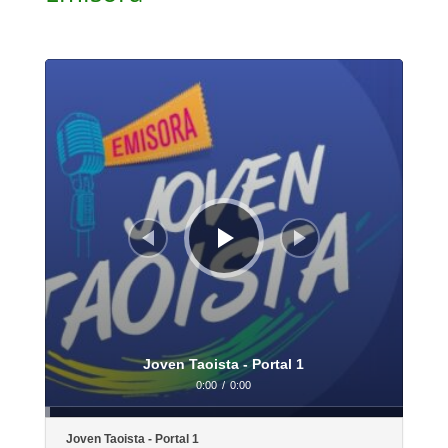
Reproductor
de
audio
Joven Taoista - Portal 1
0:00
/
0:00
Joven Taoista - Portal 1