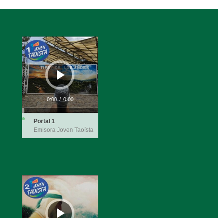
Reproductor
de
audio
0:00
/
0:00
Portal 1
Emisora Joven Taoísta
Reproductor
de
audio