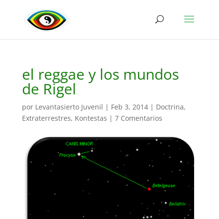
el reggae y los mundos
de Rigel
por
Levantasierto Juvenil
|
Feb 3, 2014
|
Doctrina
,
Extraterrestres
,
Kontestas
|
7 Comentarios