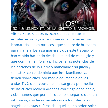
Afirma KELIUM ZEUS INDUZEUS, que lo que los
extraterrestres riguelianos necesitan tener en sus
laboratorios no es otra cosa que sangre de humanos
para manejarlos a su manera y que este trabajo lo
han venido haciendo desde la mitad de este siglo y
que dominan en forma principal a las potencias de
las naciones de la Tierra y manchando su juicio y
sensatez con el dominio que los riguelianos ya
tienen sobre ellos, por medio del manejo de las
ondas T y X que reposan en su sangre y por medio
de las cuales reciben órdenes con ciega obediencia,
Gobernantes que por más que no lo sepan o quieran
rehusarse, son fieles servidores de los infernales
ángeles de estas esferas de aquel lejano orden solar.