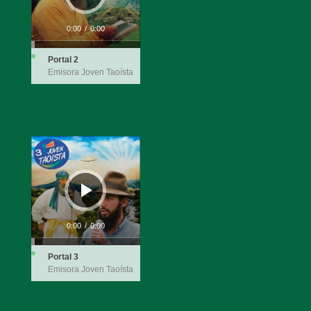
0:00
/
0:00
Portal 2
Emisora Joven Taoísta
Reproductor
de
audio
0:00
/
0:00
Portal 3
Emisora Joven Taoísta