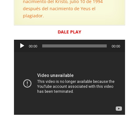
nacimiento del Kristo, julio 10 de 1994
después del nacimiento de Yeus el
plagiador.
DALE PLAY
Reproductor
00:00
00:00
de
audio