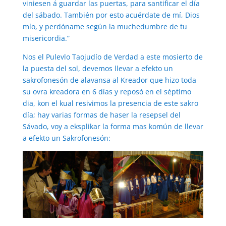
viniesen á guardar las puertas, para santificar el día
del sábado. También por esto acuérdate de mí, Dios
mío, y perdóname según la muchedumbre de tu
misericordia.”
Nos el Pulevlo Taojudío de Verdad a este mosierto de
la puesta del sol, devemos llevar a efekto un
sakrofonesón de alavansa al Kreador que hizo toda
su ovra kreadora en 6 días y reposó en el séptimo
dia, kon el kual resivimos la presencia de este sakro
día; hay varias formas de haser la resepsel del
Sávado, voy a eksplikar la forma mas komún de llevar
a efekto un Sakrofonesón: