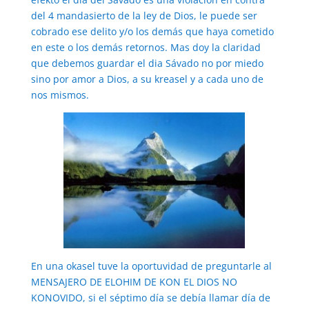
del 4 mandasierto de la ley de Dios, le puede ser
cobrado ese delito y/o los demás que haya cometido
en este o los demás retornos. Mas doy la claridad
que debemos guardar el dia Sávado no por miedo
sino por amor a Dios, a su kreasel y a cada uno de
nos mismos.
En una okasel tuve la oportuvidad de preguntarle al
MENSAJERO DE ELOHIM DE KON EL DIOS NO
KONOVIDO, si el séptimo día se debía llamar día de