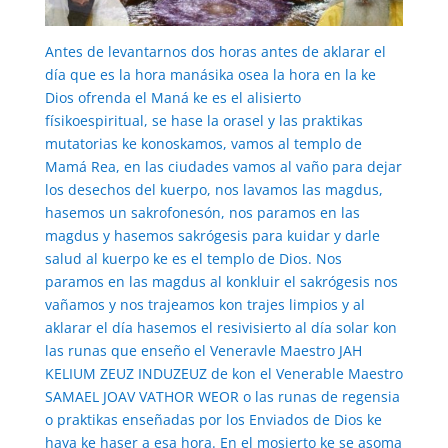
Antes de levantarnos dos horas antes de aklarar el
día que es la hora manásika osea la hora en la ke
Dios ofrenda el Maná ke es el alisierto
físikoespiritual, se hase la orasel y las praktikas
mutatorias ke konoskamos, vamos al templo de
Mamá Rea, en las ciudades vamos al vaño para dejar
los desechos del kuerpo, nos lavamos las magdus,
hasemos un sakrofonesón, nos paramos en las
magdus y hasemos sakrógesis para kuidar y darle
salud al kuerpo ke es el templo de Dios. Nos
paramos en las magdus al konkluir el sakrógesis nos
vañamos y nos trajeamos kon trajes limpios y al
aklarar el día hasemos el resivisierto al día solar kon
las runas que enseño el Veneravle Maestro JAH
KELIUM ZEUZ INDUZEUZ de kon el Venerable Maestro
SAMAEL JOAV VATHOR WEOR o las runas de regensia
o praktikas enseñadas por los Enviados de Dios ke
haya ke haser a esa hora. En el mosierto ke se asoma