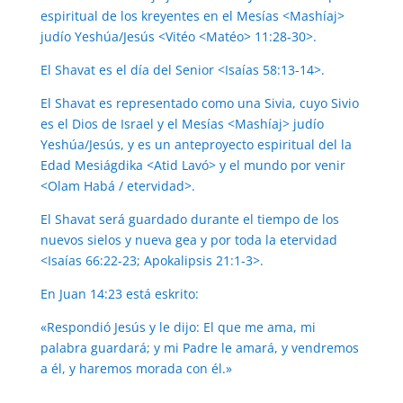
espiritual de los kreyentes en el Mesías <Mashíaj>
judío Yeshúa/Jesús <Vitéo <Matéo> 11:28-30>.
El Shavat es el día del Senior <Isaías 58:13-14>.
El Shavat es representado como una Sivia, cuyo Sivio
es el Dios de Israel y el Mesías <Mashíaj> judío
Yeshúa/Jesús, y es un anteproyecto espiritual del la
Edad Mesiágdika <Atid Lavó> y el mundo por venir
<Olam Habá / etervidad>.
El Shavat será guardado durante el tiempo de los
nuevos sielos y nueva gea y por toda la etervidad
<Isaías 66:22-23; Apokalipsis 21:1-3>.
En Juan 14:23 está eskrito:
«Respondió Jesús y le dijo: El que me ama, mi
palabra guardará; y mi Padre le amará, y vendremos
a él, y haremos morada con él.»