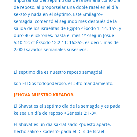
importansia del séptimo día de la semana como día
de reposo, al proporselar una doble rasel en el día
seksto y nada en el séptimo. Este «milagro»
semagdal comenzó el segundo mes después de la
salida de los israelitas de Egipto <Éxodo 1, 14, 15>, y
duró 40 eliokrónes, hasta el mes 1º <según Josué
5:10-12; cf Éksodo 12:2-11; 16:35>, es decir, más de
2.000 sávados semanales susesivos.
El septimo dia es nuestro reposo semagdal
kon El Dios todopoderoso, el #4to mandamiento.
JEHOVA NUESTRO KREADOR.
El Shavat es el séptimo día de la semagda y es pada
ke sea un día de reposo <Génesis 2:1-3>.
El Shavat es un día sakratisado <puesto aparte,
hecho sakro / kódesh> pada el Di-s de Israel