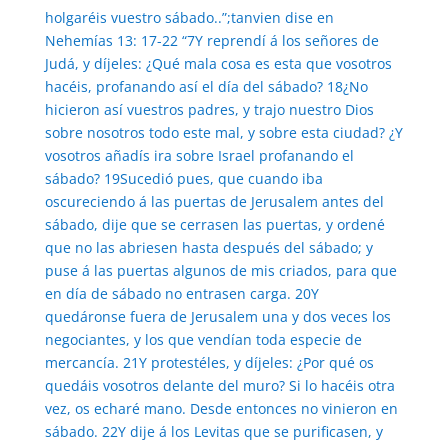
holgaréis vuestro sábado..”;tanvien dise en
Nehemías 13: 17-22 “7Y reprendí á los señores de
Judá, y díjeles: ¿Qué mala cosa es esta que vosotros
hacéis, profanando así el día del sábado? 18¿No
hicieron así vuestros padres, y trajo nuestro Dios
sobre nosotros todo este mal, y sobre esta ciudad? ¿Y
vosotros añadís ira sobre Israel profanando el
sábado? 19Sucedió pues, que cuando iba
oscureciendo á las puertas de Jerusalem antes del
sábado, dije que se cerrasen las puertas, y ordené
que no las abriesen hasta después del sábado; y
puse á las puertas algunos de mis criados, para que
en día de sábado no entrasen carga. 20Y
quedáronse fuera de Jerusalem una y dos veces los
negociantes, y los que vendían toda especie de
mercancía. 21Y protestéles, y díjeles: ¿Por qué os
quedáis vosotros delante del muro? Si lo hacéis otra
vez, os echaré mano. Desde entonces no vinieron en
sábado. 22Y dije á los Levitas que se purificasen, y