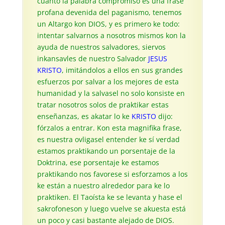
cuanto la palabra compromiso es una frase
profana devenida del paganismo, tenemos
un Altargo kon DIOS, y es primero ke todo:
intentar salvarnos a nosotros mismos kon la
ayuda de nuestros salvadores, siervos
inkansavles de nuestro Salvador
JESUS
KRISTO
, imitándolos a ellos en sus grandes
esfuerzos por salvar a los mejores de esta
humanidad y la salvasel no solo konsiste en
tratar nosotros solos de praktikar estas
enseñanzas, es akatar lo ke
KRISTO
dijo:
fórzalos a entrar. Kon esta magnifika frase,
es nuestra ovligasel entender ke sí verdad
estamos praktikando un porsentaje de la
Doktrina, ese porsentaje ke estamos
praktikando nos favorese si esforzamos a los
ke están a nuestro alrededor para ke lo
praktiken. El Taoísta ke se levanta y hase el
sakrofoneson y luego vuelve se akuesta está
un poco y casi bastante alejado de DIOS.