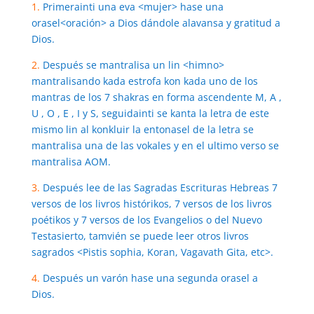
1.
Primerainti una eva <mujer> hase una
orasel<oración> a Dios dándole alavansa y gratitud a
Dios.
2.
Después se mantralisa un lin <himno>
mantralisando kada estrofa kon kada uno de los
mantras de los 7 shakras en forma ascendente M, A ,
U , O , E , I y S, seguidainti se kanta la letra de este
mismo lin al konkluir la entonasel de la letra se
mantralisa una de las vokales y en el ultimo verso se
mantralisa AOM.
3.
Después lee de las Sagradas Escrituras Hebreas 7
versos de los livros histórikos, 7 versos de los livros
poétikos y 7 versos de los Evangelios o del Nuevo
Testasierto, tamvién se puede leer otros livros
sagrados <Pistis sophia, Koran, Vagavath Gita, etc>.
4.
Después un varón hase una segunda orasel a
Dios.