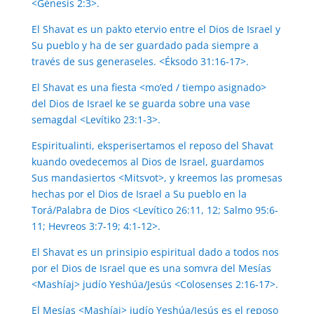
<Génesis 2:3>.
El Shavat es un pakto etervio entre el Dios de Israel y
Su pueblo y ha de ser guardado pada siempre a
través de sus generaseles. <Éksodo 31:16-17>.
El Shavat es una fiesta <mo’ed / tiempo asignado>
del Dios de Israel ke se guarda sobre una vase
semagdal <Levítiko 23:1-3>.
Espiritualinti, eksperisertamos el reposo del Shavat
kuando ovedecemos al Dios de Israel, guardamos
Sus mandasiertos <Mitsvot>, y kreemos las promesas
hechas por el Dios de Israel a Su pueblo en la
Torá/Palabra de Dios <Levítico 26:11, 12; Salmo 95:6-
11; Hevreos 3:7-19; 4:1-12>.
El Shavat es un prinsipio espiritual dado a todos nos
por el Dios de Israel que es una somvra del Mesías
<Mashíaj> judío Yeshúa/Jesús <Colosenses 2:16-17>.
El Mesías <Mashíaj> judío Yeshúa/Jesús es el reposo