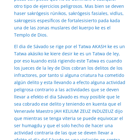
otro tipo de ejercicios peligrosos. Mas bien se deven
haser sakrógesis rúnikos, sakrógesis fasiales, vidlus,
sakrogesis espesíficos de fortalesisierto pada kada
una de las zonas muslares del kuerpo ke es el
Templo de Dios.
El dia de Sávado se rige por el Tatwa AKASH ke es un
Tatwa akásiko ke kiere desir ke es un Tatwa de ley,
por eso kuando está rigiendo este Tatwa es cuando
los jueces de la ley de Dios cobran los delitos de los
infractores, por tanto si alguna criatura ha cometido
algún delito y esta llevando a efecto alguna actividad
peligrosa contrario a las actividades que se deven
llevar a efekto el dia Sávado es muy posible que le
sea cobrado ese delito y teniendo en kuenta que el
Veneravle Maestro JAH KELIUM ZEUZ INDUZEUZ dijo
que mientras se tenga viteria se puede equivocar el
ser humagdu y que el solo hecho de hacer una
actividad contraria de las que se deven llevar a
efekto el día del Sávado es una violación en contra