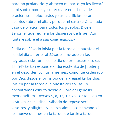
para no profanarlo, y abracen mi pacto, yo los llevaré
a mi santo monte, y los recrearé en mi casa de
oración; sus holocaustos y sus sacrificios serán
aceptos sobre mi altar; porque mi casa será llamada
casa de oración para todos los pueblos. Dice el
Señor, el que reúne a los dispersos de Israel: Aún
juntaré sobre él a sus congregados.»
El dia del Sávado inisia por la tarde a la puesta del
sol del día anterior al Sávado simvrado en las
sagradas eskrituras como día de preparasel <Lukas
23: 54> ke korresponde al día esotériko de Júpiter y
en el desorden común a viernes, como fue ordenado
por Dios desde el prinsipio de la kreasel ke los días
inisien por la tarde a la puesta del sol, así lo
encontramos eskrito desde el libro del génesis
memoradium 1 versos 5, 8, 13, 19, 23, 31; tanvien en
Levítikos 23: 32 dise: “Sábado de reposo será á
vosotros, y afligiréis vuestras almas, comenzando á
los nueve del mes en la tarde: de tarde á tarde