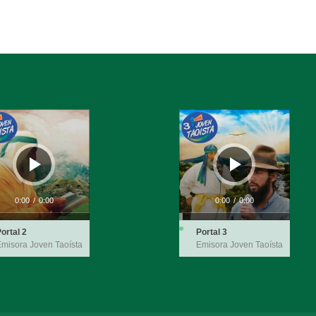
ductor
Reproductor
de
audio
0:00
/
0:00
0:00
/
0:00
ortal 2
Portal 3
misora Joven Taoísta
Emisora Joven Taoísta