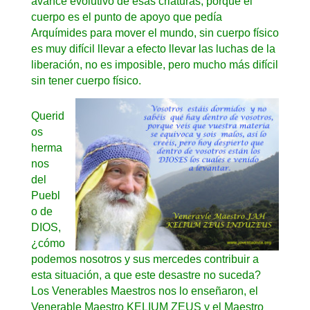
avance evolutivo de esas criaturas, porque el
cuerpo es el punto de apoyo que pedía
Arquímides para mover el mundo, sin cuerpo físico
es muy difícil llevar a efecto llevar las luchas de la
liberación, no es imposible, pero mucho más difícil
sin tener cuerpo físico.
Querid
os
herma
nos
del
Puebl
o de
DIOS,
¿cómo
podemos nosotros y sus mercedes contribuir a
esta situación, a que este desastre no suceda?
Los Venerables Maestros nos lo enseñaron, el
Venerable Maestro KELIUM ZEUS y el Maestro