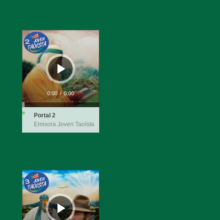
Reproductor
de
audio
0:00
/
0:00
Portal 2
Emisora Joven Taoísta
Reproductor
de
audio