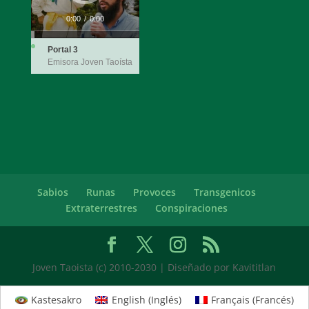
0:00
/
0:00
Portal 3
Emisora Joven Taoísta
Sabios
Runas
Provoces
Transgenicos
Extraterrestres
Conspiraciones
Joven Taoista (c) 2010-2030 | Diseñado por Kavititlan
Kastesakro
English
(
Inglés
)
Français
(
Francés
)