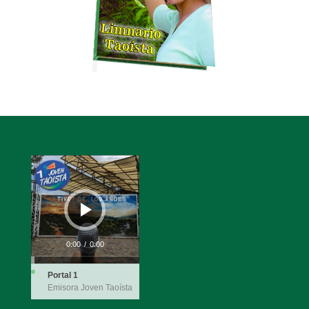
Reproductor
de
audio
0:00
/
0:00
Portal 1
Emisora Joven Taoísta