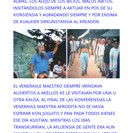
ALMAS, LOS ALEJÓ DE LOS BICIOS, MALOS ÁBITOS,
INSITÁNDOLOS SIEMPRE A AKTUAR EN POS DE SU
KONSIENSIA Y AGRADANDO SIEMPRE Y POR ENSIMA
DE KUALKIER SIRKUNSTANSIA AL KREADOR.
EL VENERAVLE MAESTRO SIEMPRE VRINDAVA
ALISIERTOS A AKELLOS KE LE VISITAVAN POR UNA U
OTRA KAUSA, AL FINAL DE LAS KONFERENSIAS LA
VENERAVLE MAESTRA AFRODITA NO SE HASÍA
ESPERAR KON JUGUITO Y PAN PADA TODOS KIENES
ESE DÍA ASISTÍAN, MIENTRAS LOS DÍAS
TRANSKURRÍAN, LA AFLUENSIA DE GENTE ERA AUN