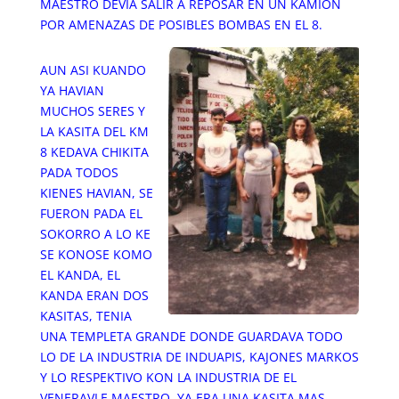
MAESTRO DEVIA SALIR A REPOSAR EN UN KAMION
POR AMENAZAS DE POSIBLES BOMBAS EN EL 8.
AUN ASI KUANDO
YA HAVIAN
MUCHOS SERES Y
LA KASITA DEL KM
8 KEDAVA CHIKITA
PADA TODOS
KIENES HAVIAN, SE
FUERON PADA EL
SOKORRO A LO KE
SE KONOSE KOMO
EL KANDA, EL
KANDA ERAN DOS
KASITAS, TENIA
UNA TEMPLETA GRANDE DONDE GUARDAVA TODO
LO DE LA INDUSTRIA DE INDUAPIS, KAJONES MARKOS
Y LO RESPEKTIVO KON LA INDUSTRIA DE EL
VENERAVLE MAESTRO, YA ERA UNA KASITA MAS