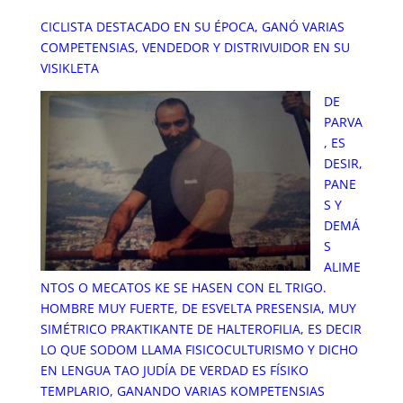
CICLISTA DESTACADO EN SU ÉPOCA, GANÓ VARIAS
COMPETENSIAS, VENDEDOR Y DISTRIVUIDOR EN SU
VISIKLETA
DE
PARVA
, ES
DESIR,
PANE
S Y
DEMÁ
S
ALIME
NTOS O MECATOS KE SE HASEN CON EL TRIGO.
HOMBRE MUY FUERTE, DE ESVELTA PRESENSIA, MUY
SIMÉTRICO PRAKTIKANTE DE HALTEROFILIA, ES DECIR
LO QUE SODOM LLAMA FISICOCULTURISMO Y DICHO
EN LENGUA TAO JUDÍA DE VERDAD ES FÍSIKO
TEMPLARIO, GANANDO VARIAS KOMPETENSIAS