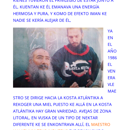
KIENES TUVIERON EL PRIVILEGIO DE ESTAR JUNTO A
ÉL, KUENTAN KE ÉL EMANAVA UNA ENERGÍA
HERMOSA Y PURA, Y KOMO DE EFEKTO IMAN KE
NADIE SE KERÍA ALEJAR DE ÉL,
YA
EN
EL
AÑO
1986
EL
VEN
ERA
VLE
MAE
STRO SE DIRIGE HACIA LA KOSTA ATLÁNTIKA A
REKOGER UNA MIEL PUESTO KE ALLÁ EN LA KOSTA
ATLÁNTIKA HAY GRAN VARIEDAD, AVEJAS DE ZONA
LITORAL, EN VUSKA DE UN TIPO DE NEKTAR
DIFERENTE KE SE ENKONTRAVA ALLÍ, EL
MAESTRO