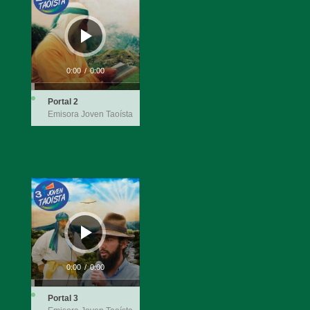
de
audio
0:00
/
0:00
Portal 2
Emisora Joven Taoísta
Reproductor
de
audio
0:00
/
0:00
Portal 3