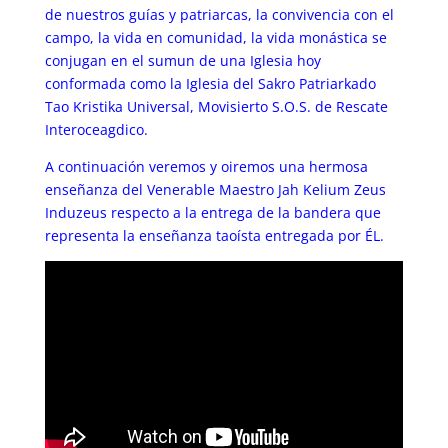
de nuestros guías y patriarcas, la convivencia con el
campo, la vida en comunidad, la vida monástica se
conjugan en el sumun de una Iglesia hoy
conformada como la Iglesia del Sakro Patriarkado
Tao Kristika Universal, Movisierto S.O.S. de Rescate
Interoceagdico.
A continuación veremos y oiremos una hermosa
enseñanza del Venerable Maestro Jah Kelium Zeus
Induzeus respecto a la entrega de la bandera que
representa la enseñanza taoísta entregada por ÉL.