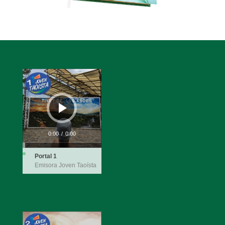
Reproductor
de
audio
0:00
/
0:00
Portal 1
Emisora Joven Taoísta
Reproductor