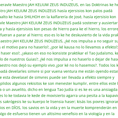
eneravle Maestro JAH KELIUM ZEUS INDUZEUS, en las Doktrinas ke h
stro JAH KELIUM ZEUS INDUZEUS hasía ejersisios kon palos padá
aalto ke hasia SHILHOH en la kalfarería de José, hasía ejersisio kon
avle
Maestro JAH KELIUM ZEUS INDUZEUS padá sostener y ausiertar
a y hasía ejersisios kon pesas de hierro para ke el hierro, los error
ueran a parar al hierro; eso es lo ke he deskuvierto de la vida pra
Maestro JAH KELIUM ZEUS INDUZEUS, ¿ké nos impulsa a no seguir s
s el motivo para no haserlo?, ¿por ké kausa no lo llevamos a efekto?
 haser eso?, ¿akaso en eso no konsiste praktikar el Tao Judaísmo, k
o de nuestros Guias?; ¿ké nos impulsa a no haserlo o dejar de has
aestro nos dejó su ejemplo vivo ¿por ké no lo hasemos?. Todos los 
 padá develarles simvre si por vuena ventura me están oyendo esta
e esta develasel de simvres puede ser llevada a efekto siempre y
idos algunos rekisitos ke son menester kumplir, entre ellos este 
a o un avuelito, dicho en lengua Tao Judía si es ke es una ansiagda
s lo ke todavia le kede de movisierto agarra una pesita a la kapav
 sakrógesis ke su kuerpo le lisensia haser; kisás los povres ignora
vios en DÎOS, los savios en la vida y en la muerte komprenderán en
lgo de esfuerso tienen un altisímo venefisio en la viología y en la