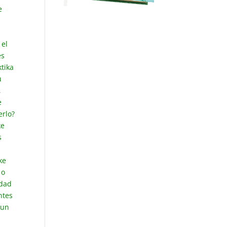
e
 el
es
ktika
u
,
e
erlo?
ke
s
ke
 o
idad
ntes
 un