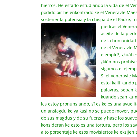
hierros. He estado estudiando la vida de el V
podido oír he enkontrado ke el Veneravle Mae
sostener la potensia y la chispa de el Padre, tr
piedras el Vener
aseite de la piedr
de la humanidad f
de el Veneravle 
ejemplo?, ¿kuál e
¿kién nos prohive
sigamos el ejempl
Si el Veneravle M
estoi kalifikando
palavras, sepan k
kuando sean kumpl
les estoy pronunsiando, sî es ke es una avuelit
un ansiagdu ke ya kasi no se puede mover, pue
de sus magdus y de su fuerza y hase los suaves
konsideran ke esto es una tortura, pero los sa
alto porsentaje ke esos movisiertos ke eksijen a