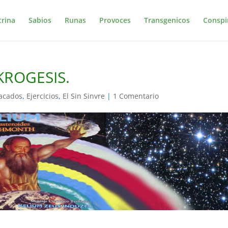
trina
Sabios
Runas
Provoces
Transgenicos
Conspi
AKROGESIS.
acados
,
Ejercicios
,
El Sin Sinvre
|
1 Comentario