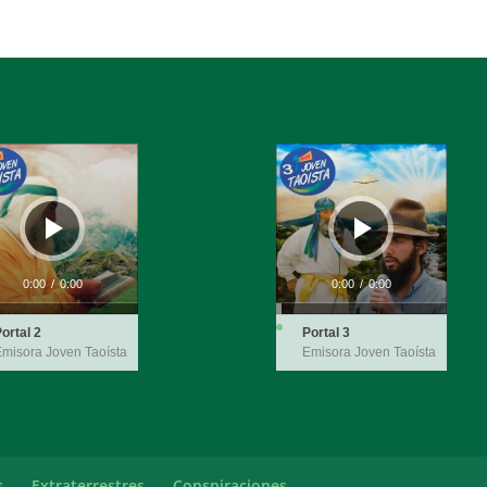
ductor
Reproductor
de
audio
0:00
/
0:00
0:00
/
0:00
ortal 2
Portal 3
misora Joven Taoísta
Emisora Joven Taoísta
s
Extraterrestres
Conspiraciones