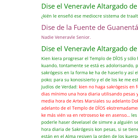
Dise el Veneravle Altargado d
¿kién le enseñó ese mediocre sistema de traalt
Dise de la Fuente de Guanentá,
Nadie Veneravle Senior.
Dise el Veneravle Altargado d
Kien kiera progresar el Templo de DÎOS y sólo
kuando, tontamente se está es adolorisando, p
sakrógesis en la forma ke ha de haserlo y así 
poko; para su konosisierto y el de los ke me e
Judíos de Verdad:
kien no haga sakrógesis en 
dias mínimo una hora diaria utilisando pesas y
media hora de Artes Marsiales su adelanto Do
adelanto de el Templo de DÎOS ekstremadamen
ke más vién va en retroseso ke en asenso…
les
poderle haser develasel de simvre a alguién se
hora diaria de Sakrógesis kon pesas, si se tien
están en el Alma resiven la orden de los kuerp