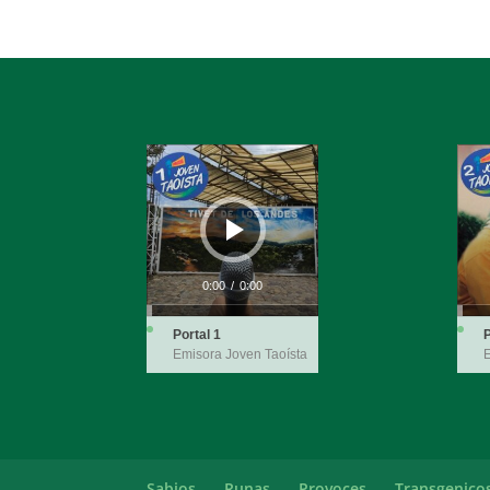
Reproductor
Repro
de
de
audio
audio
0:00
/
0:00
Portal 1
P
Emisora Joven Taoísta
E
Sabios
Runas
Provoces
Transgenico