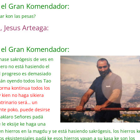
e el Gran Komendador:
ar kon las pesas?
 Jesus Arteaga:
e el Gran Komendador:
 hase sakrógesis de ves en
ero no está hasiendo el
el progreso es demasiado
stán oyendo todos los Tao
forma kontinua todos los
 kien no haga sikiera
ktrinario será… un
te poko, puede desirse
 aklaro Señores padá
 le eksije ke haga una
en hierros en la magdu y se está hasiendo sakrógesis, los hierros k
os eksistensiales padá ke esos hierros vayan a su kasa ke son los