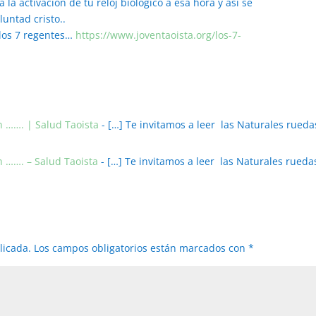
á la activación de tu reloj biológico a esa hora y así se
luntad cristo..
los 7 regentes…
https://www.joventaoista.org/los-7-
n ……. | Salud Taoista
- […] Te invitamos a leer las Naturales rueda
n ……. – Salud Taoista
- […] Te invitamos a leer las Naturales rueda
licada.
Los campos obligatorios están marcados con
*