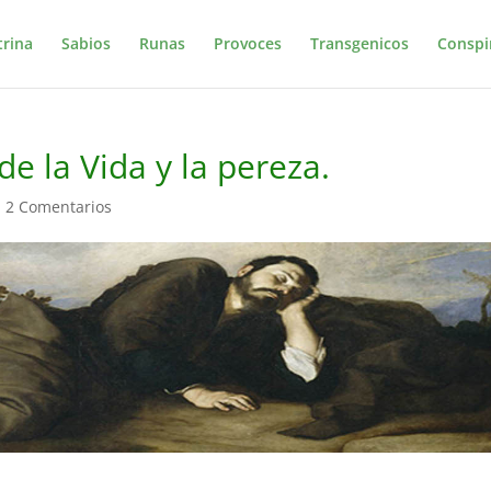
trina
Sabios
Runas
Provoces
Transgenicos
Conspi
e la Vida y la pereza.
|
2 Comentarios