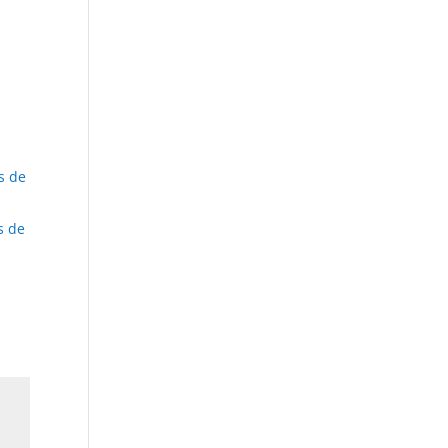
s de
s de