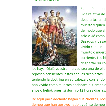
Sabed Pueblo de
vida relativa d
despiertos en e
muerte y quien
de modo que si 
solo vivió como
Basados y basad
vivido como mu
muerto o muert
corriente. Los 
despertar su co
los hay… Ojalá vuestra merced sea una de ellas
reposen consientes, estos son los despiertos; 
teniendo la doctrina en su cabeza y corriendo
han vivido como muertos andantes el tiempo q
años o heliokrones, si durmió 12 horas diaria
De aquí para adelante hagan sus cuentas, rec
tiempo que han aprovechado
, ¿cuánto tiempo