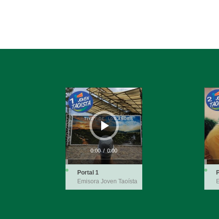
Reproductor
Repro
de
de
audio
audio
0:00
/
0:00
Portal 1
P
Emisora Joven Taoísta
E