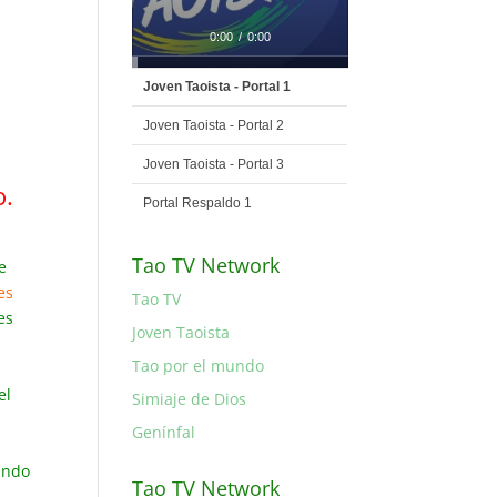
0:00
/
0:00
Joven Taoista - Portal 1
Joven Taoista - Portal 2
Joven Taoista - Portal 3
o.
Portal Respaldo 1
Tao TV Network
e
es
Tao TV
es
Joven Taoista
Tao por el mundo
el
Simiaje de Dios
Genínfal
ando
Tao TV Network