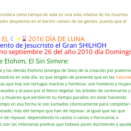
nsidera como tiempo de vida en una vida relativa de los muertos
stén despiertos en el dormir común de las gentes, puesto que el
E EL
☾
☀
⌛
2016 DÍA DE LUNA
ento de Jesucristo el Gran SHILHOH
ano septiembre 26 del año 2010 día Doming
 Elohim, El Sin Simvre:
aí y los demás Elohims (energía de Dios) de la creación por poderm
 vosotros en este día, es que tengáis de presente que en las
natural
: las que hoy son tortugas machos y hembras, son hombres y mujer
sados y al paso por el Reino Vegetal, los árboles de centenarios y
s y mujeres que perdieron su tiempo parados sin estar haciendo
tiempo en esa forma le son sumados cósmicamente para completar 
iado, más del tiempo que han de reposar, al igual que las que
de reposar, dependiendo lo castos o castas o fornicarios o
les son las milenarias piedras que todavía yacen durmiendo y ayud