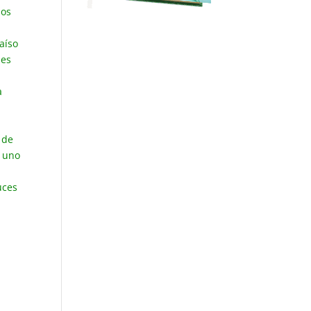
los
aíso
les
a
 de
a uno
uces