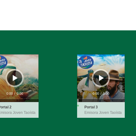
ductor
Reproductor
de
audio
0:00
/
0:00
0:00
/
0:00
ortal 2
Portal 3
misora Joven Taoísta
Emisora Joven Taoísta