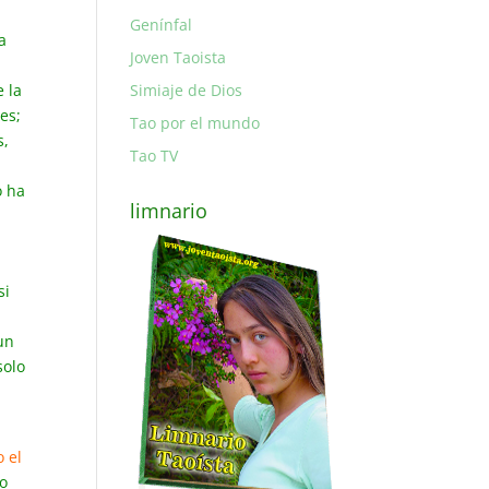
Genínfal
a
Joven Taoista
 la
Simiaje de Dios
es;
Tao por el mundo
s,
Tao TV
o ha
limnario
si
un
solo
 el
po