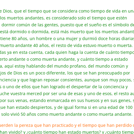
 Dios, que el tiempo que se considera como tiempo de vida en un
e los muertos andantes, es considerado solo el tiempo que estén
l dormir común de las gentes, puesto que el sueño es el símbolo de
 está dormido o dormida, está más muerto que los muertos andant
tiene 80 años, un hombre o una mujer y durmió doce horas diaria
 muerto andante 40 años, el resto de vida estuvo muerto o muerta.
as ya en esta cuenta, cada quien haga la cuenta de cuánto tiemp
erto andante o como muerta andante, y cuánto tiempo a estado
a, aquí estoy hablando del mundo profano, del mundo común y
hijos de Dios es un poco diferente, los que se han preocupado por
nciencia y que logran reposar consientes, aunque son muy pocos, 
 o uno de ellos que han logrado el despertar de la conciencia y
luche vuestra merced por ser una de esas y uno de esos, el resto a
 por sus venas, estando enmarcada en sus huesos y en sus genes, 
ue han estado despiertos, y de igual forma si en una edad de 100
s, solo vivió 50 años como muerto andante o como muerta andante.
uerden la pereza que han practicado y el tiempo que han perdido o
 han vivido? y ¿cuánto tiempo han estado muertos? y ¿cuánto tiem