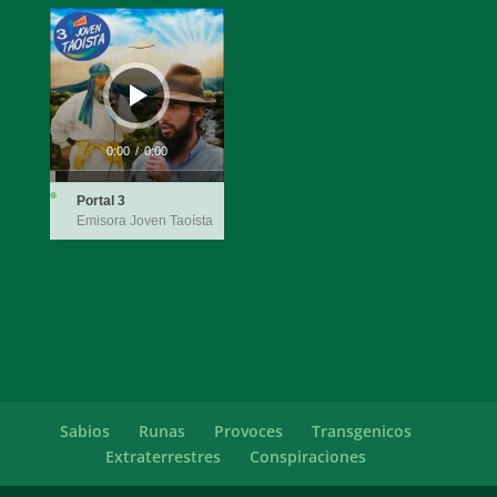
Reproductor
de
audio
0:00
/
0:00
Portal 3
Emisora Joven Taoísta
Sabios
Runas
Provoces
Transgenicos
Extraterrestres
Conspiraciones