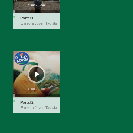
0:00
/
0:00
Portal 1
Emisora Joven Taoísta
Reproductor
de
audio
0:00
/
0:00
Portal 2
Emisora Joven Taoísta