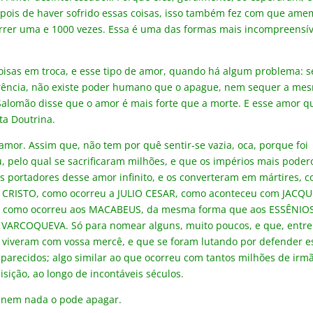
 depois de haver sofrido essas coisas, isso também fez com que ame
rrer uma e 1000 vezes. Essa é uma das formas mais incompreensív
isas em troca, e esse tipo de amor, quando há algum problema: s
ferência, não existe poder humano que o apague, nem sequer a me
o Salomão disse que o amor é mais forte que a morte. E esse amor q
ta Doutrina.
amor. Assim que, não tem por quê sentir-se vazia, oca, porque foi
, pelo qual se sacrificaram milhões, e que os impérios mais poder
s portadores desse amor infinito, e os converteram em mártires, 
 CRISTO, como ocorreu a JULIO CESAR, como aconteceu com JACQ
 como ocorreu aos MACABEUS, da mesma forma que aos ESSÊNIOS
VARCOQUEVA. Só para nomear alguns, muito poucos, e que, entre
e viveram com vossa mercê, e que se foram lutando por defender e
parecidos; algo similar ao que ocorreu com tantos milhões de irm
sição, ao longo de incontáveis séculos.
, nem nada o pode apagar.