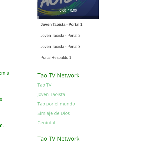
0:00
/
0:00
Joven Taoista - Portal 1
Joven Taoista - Portal 2
Joven Taoista - Portal 3
Portal Respaldo 1
tem a
Tao TV Network
Tao TV
Joven Taoista
 e
Tao por el mundo
Simiaje de Dios
Genínfal
m,
Tao TV Network