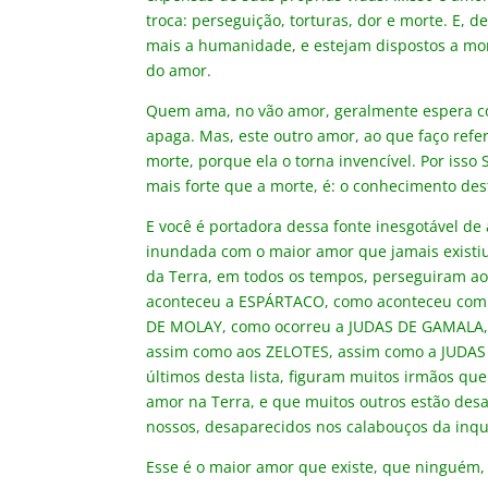
troca: perseguição, torturas, dor e morte. E,
mais a humanidade, e estejam dispostos a mo
do amor.
Quem ama, no vão amor, geralmente espera co
apaga. Mas, este outro amor, ao que faço re
morte, porque ela o torna invencível. Por iss
mais forte que a morte, é: o conhecimento des
E você é portadora dessa fonte inesgotável de 
inundada com o maior amor que jamais existiu
da Terra, em todos os tempos, perseguiram ao
aconteceu a ESPÁRTACO, como aconteceu com
DE MOLAY, como ocorreu a JUDAS DE GAMALA,
assim como aos ZELOTES, assim como a JUDAS 
últimos desta lista, figuram muitos irmãos qu
amor na Terra, e que muitos outros estão desa
nossos, desaparecidos nos calabouços da inqui
Esse é o maior amor que existe, que ninguém