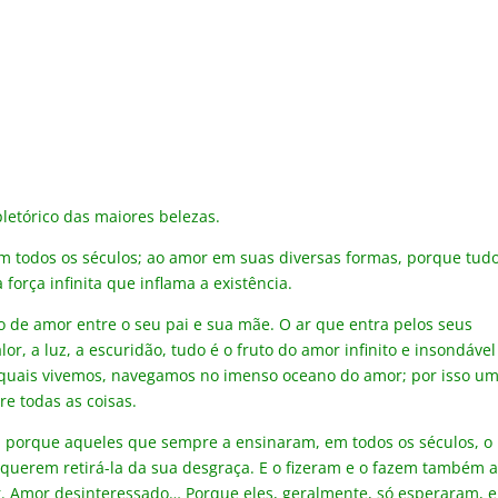
pletórico das maiores belezas.
 todos os séculos; ao amor em suas diversas formas, porque tud
força infinita que inflama a existência.
de amor entre o seu pai e sua mãe. O ar que entra pelos seus
lor, a luz, a escuridão, tudo é o fruto do amor infinito e insondáve
 quais vivemos, navegamos no imenso oceano do amor; por isso u
e todas as coisas.
 porque aqueles que sempre a ensinaram, em todos os séculos, o
uerem retirá-la da sua desgraça. E o fizeram e o fazem também 
r. Amor desinteressado… Porque eles, geralmente, só esperaram, 