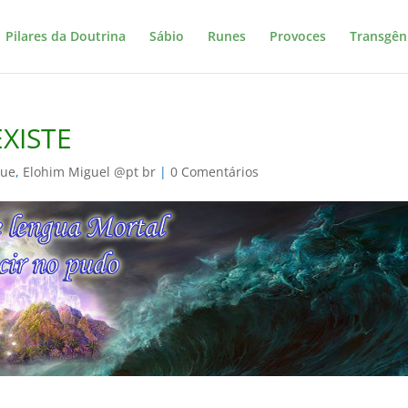
Pilares da Doutrina
Sábio
Runes
Provoces
Transgên
XISTE
que
,
Elohim Miguel @pt br
|
0 Comentários