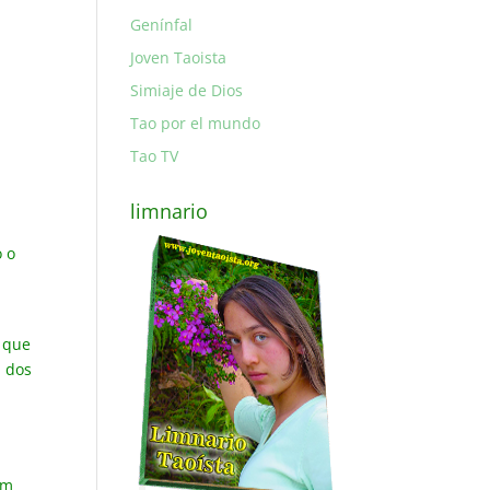
Genínfal
Joven Taoista
Simiaje de Dios
Tao por el mundo
Tao TV
limnario
o o
l que
m dos
a
em