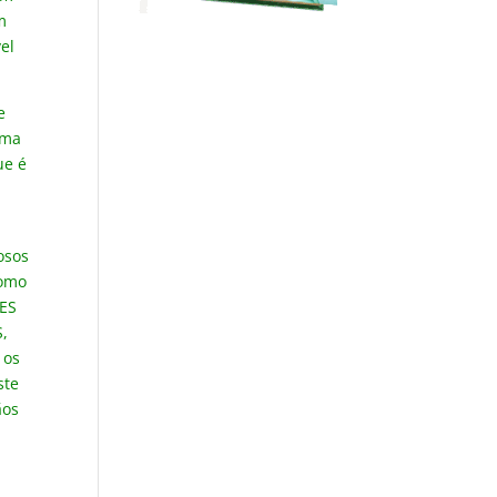
m
el
e
sma
ue é
osos
como
UES
,
 os
ste
ãos