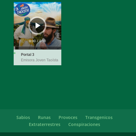
Reproductor
de
audio
0:00
/
0:00
Portal 3
Emisora Joven Taoísta
Sabios
Runas
Provoces
Transgenicos
Extraterrestres
Conspiraciones