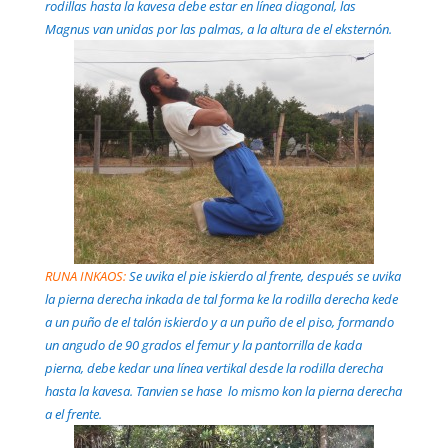
rodillas hasta la kavesa debe estar en línea diagonal, las
Magnus van unidas por las palmas, a la altura de el eksternón.
RUNA INKAOS:
Se uvika el pie iskierdo al frente, después se uvika
la pierna derecha inkada de tal forma ke la rodilla derecha kede
a un puño de el talón iskierdo y a un puño de el piso, formando
un angudo de 90 grados el femur y la pantorrilla de kada
pierna, debe kedar una línea vertikal desde la rodilla derecha
hasta la kavesa. Tanvien se hase lo mismo kon la pierna derecha
a el frente.