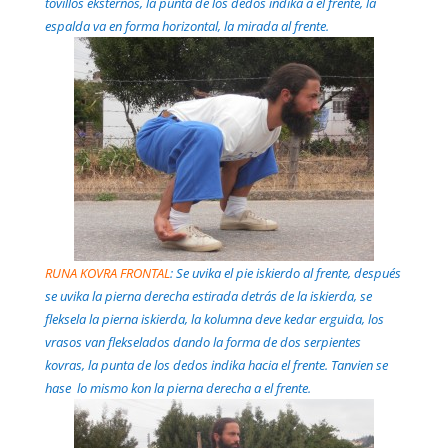
tovillos eksternos, la punta de los dedos indika a el frente, la
espalda va en forma horizontal, la mirada al frente.
RUNA KOVRA FRONTAL
: Se uvika el pie iskierdo al frente, después
se uvika la pierna derecha estirada detrás de la iskierda, se
fleksela la pierna iskierda, la kolumna deve kedar erguida, los
vrasos van flekselados dando la forma de dos serpientes
kovras, la punta de los dedos indika hacia el frente. Tanvien se
hase lo mismo kon la pierna derecha a el frente.