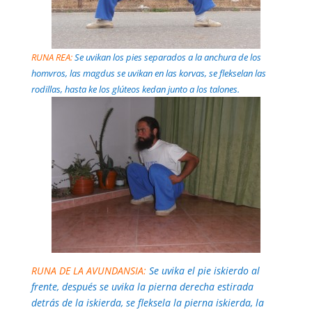
RUNA RE
A:
Se uvikan los pies separados a la anchura de los
homvros, las magdus se uvikan en las korvas, se flekselan las
rodillas, hasta ke los glúteos kedan junto a los talones.
RUNA DE LA AVUNDANSIA:
Se uvika el pie iskierdo al
frente, después se uvika la pierna derecha estirada
detrás de la iskierda, se fleksela la pierna iskierda, la