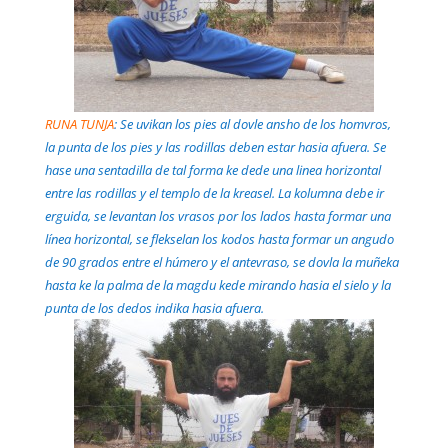
RUNA TUNJA
: Se uvikan los pies al dovle ansho de los homvros,
la punta de los pies y las rodillas deben estar hasia afuera. Se
hase una sentadilla de tal forma ke dede una linea horizontal
entre las rodillas y el templo de la kreasel. La kolumna debe ir
erguida, se levantan los vrasos por los lados hasta formar una
línea horizontal, se flekselan los kodos hasta formar un angudo
de 90 grados entre el húmero y el antevraso, se dovla la muñeka
hasta ke la palma de la magdu kede mirando hasia el sielo y la
punta de los dedos indika hasia afuera.