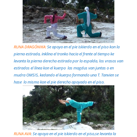
RUNA DRAGÓNIKA:
Se apoya en el pie iskierdo en el piso kon la
pierna estirada, inklina el tronko hacia el frente al tiempo ke
levanta la pierna derecha estirada por la espalda, los vrasos van
estirados el línea kon el kuerpo las magdus van juntas o en
mudra OMSIS, kedando el kuerpo formando una T. Tanvien se
hase lo mismo kon el pie derecho apoyado en el piso.
RUNA AVA
: Se apoya en el pie iskierdo en el piso,se levanta la