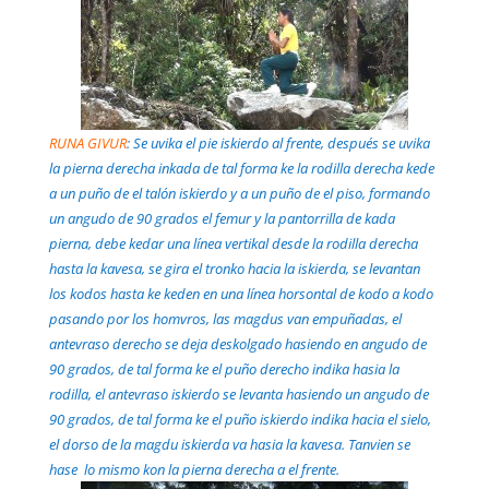
RUNA GIVUR
: Se uvika el pie iskierdo al frente, después se uvika
la pierna derecha inkada de tal forma ke la rodilla derecha kede
a un puño de el talón iskierdo y a un puño de el piso, formando
un angudo de 90 grados el femur y la pantorrilla de kada
pierna, debe kedar una línea vertikal desde la rodilla derecha
hasta la kavesa, se gira el tronko hacia la iskierda, se levantan
los kodos hasta ke keden en una línea horsontal de kodo a kodo
pasando por los homvros, las magdus van empuñadas, el
antevraso derecho se deja deskolgado hasiendo en angudo de
90 grados, de tal forma ke el puño derecho indika hasia la
rodilla, el antevraso iskierdo se levanta hasiendo un angudo de
90 grados, de tal forma ke el puño iskierdo indika hacia el sielo,
el dorso de la magdu iskierda va hasia la kavesa. Tanvien se
hase lo mismo kon la pierna derecha a el frente.