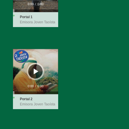
0:00
/
0:00
Portal 1
Emisora Joven Taoísta
Reproductor
de
audio
0:00
/
0:00
Portal 2
Emisora Joven Taoísta