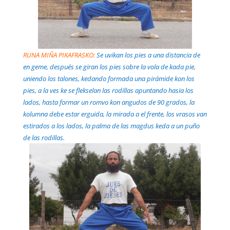
RUNA MIÑA PIKAFRASKO:
Se uvikan los pies a una distancia de
en geme, después se giran los pies sobre la vola de kada pie,
uniendo los talones, kedando formada una pirámide kon los
pies, a la ves ke se flekselan las rodillas apuntando hasia los
lados, hasta formar un romvo kon angudos de 90 grados, la
kolumna debe estar erguida, la mirada a el frente, los vrasos van
estirados a los lados, la palma de las magdus keda a un puño
de las rodillas.