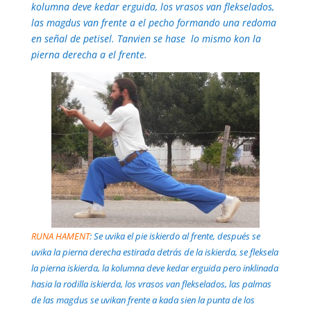
kolumna deve kedar erguida, los vrasos van flekselados,
las magdus van frente a el pecho formando una redoma
en señal de petisel. Tanvien se hase lo mismo kon la
pierna derecha a el frente.
RUNA HAMENT
: Se uvika el pie iskierdo al frente, después se
uvika la pierna derecha estirada detrás de la iskierda, se fleksela
la pierna iskierda, la kolumna deve kedar erguida pero inklinada
hasia la rodilla iskierda, los vrasos van flekselados, las palmas
de las magdus se uvikan frente a kada sien la punta de los