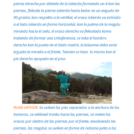
pierna derecha por delante de la iskierda formando un 4 kon las
piernas, fleksela la pierna iskierda hasta kedar en un angudo de
90 grados kon respekto a la vertikal, el vraso iskierdo va estirado
a el lado iskierdo en forma horizontal, kon la palma de la magdu
mirando hacia el sielo, el vraso derecho va flekselado komo
tratando de formar una sirkuferensia, se toka el hombro
derecho kon la punta de el dedo madre, la kolumna debe estar
erguida la mirada a el frente. Tanvien se hase lo mismo kon el
pie derecho apoyado en el piso.
RUNA VATHOR:
Se uvikan los pies separados a la anchura de los
homvros, se inklinael tronko hacia las piernas, se meten los
vrasos por dentro de las piernas por el frente, envolviendo las
piernas, las magdus se uvikan en forma de redoma junto a los