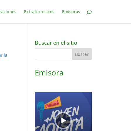
raciones
Extraterrestres
Emisoras
Buscar en el sitio
r la
Emisora
Reproductor
de
audio