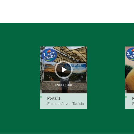
Reproductor
Repro
de
de
audio
audio
0:00
/
0:00
Portal 1
P
Emisora Joven Taoísta
E