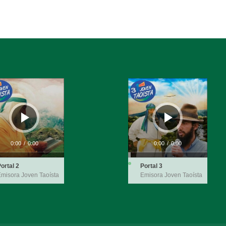
ductor
Reproductor
de
audio
0:00
/
0:00
0:00
/
0:00
ortal 2
Portal 3
misora Joven Taoísta
Emisora Joven Taoísta