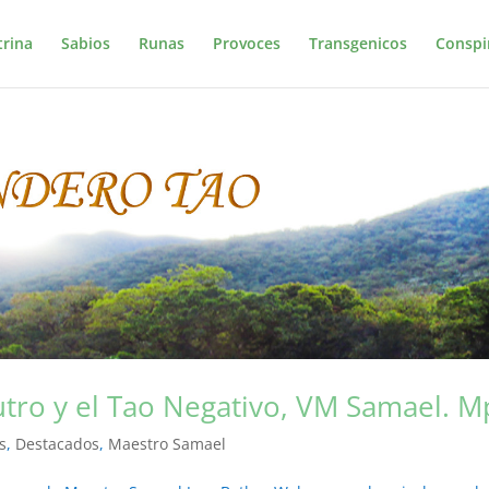
trina
Sabios
Runas
Provoces
Transgenicos
Conspi
eutro y el Tao Negativo, VM Samael. 
s
,
Destacados
,
Maestro Samael