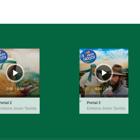
ductor
Reproductor
de
audio
0:00
/
0:00
0:00
/
0:00
ortal 2
Portal 3
misora Joven Taoísta
Emisora Joven Taoísta