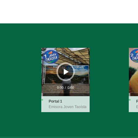
Reproductor
Repro
de
de
audio
audio
0:00
/
0:00
Portal 1
P
Emisora Joven Taoísta
E