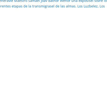
Veneravle Maestro Samael Joav Bathor Wehor una ekposisel sovre lo
erentes etapas de la transmigrasel de las almas. Los Luzbelez, Los