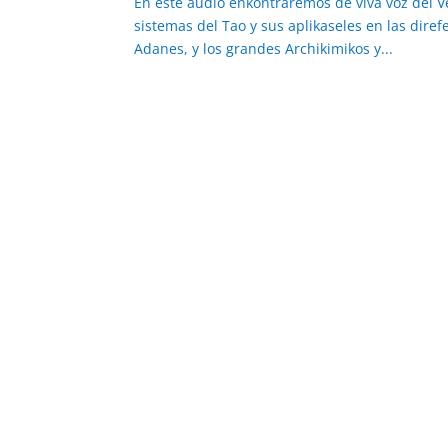
En este audio enkontraremos de viva voz del 
sistemas del Tao y sus aplikaseles en las diref
Adanes, y los grandes Archikimikos y...