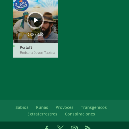
Reproductor
de
audio
0:00
/
0:00
Portal 3
Emisora Joven Taoísta
Sabios
Runas
Provoces
Transgenicos
Extraterrestres
Conspiraciones