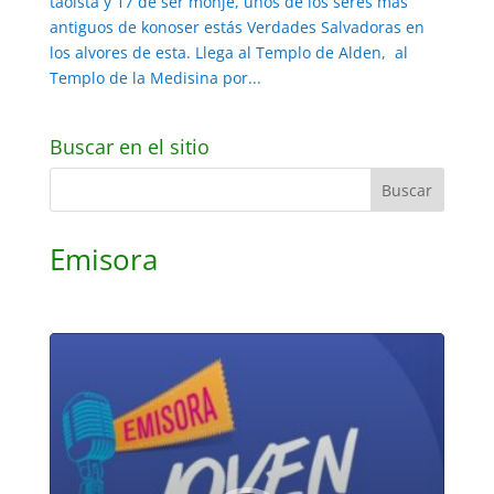
taoísta y 17 de ser monje, unos de los seres más
antiguos de konoser estás Verdades Salvadoras en
los alvores de esta. Llega al Templo de Alden, al
Templo de la Medisina por...
Buscar en el sitio
Emisora
Reproductor
de
audio