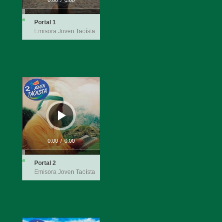
Portal 1
Emisora Joven Taoísta
Reproductor
de
audio
0:00
/
0:00
Portal 2
Emisora Joven Taoísta