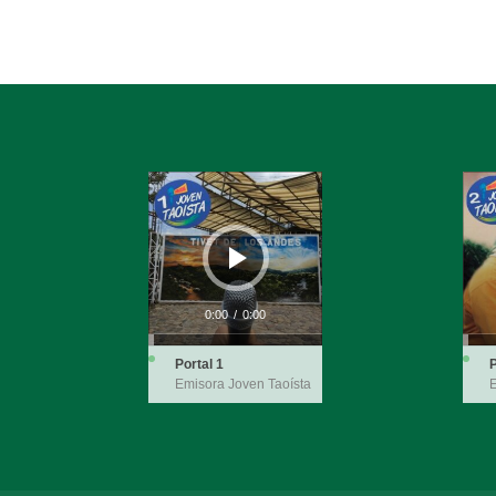
Reproductor
Repro
de
de
audio
audio
0:00
/
0:00
Portal 1
P
Emisora Joven Taoísta
E