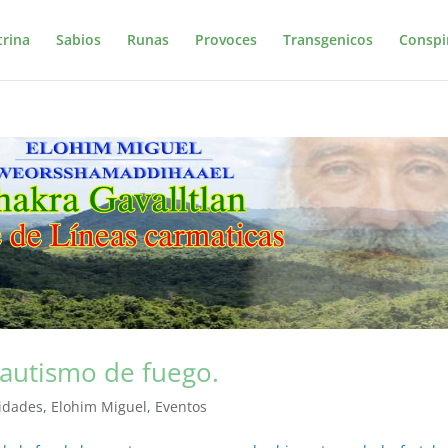
trina
Sabios
Runas
Provoces
Transgenicos
Conspi
autismo de fuego.
vidades
,
Elohim Miguel
,
Eventos