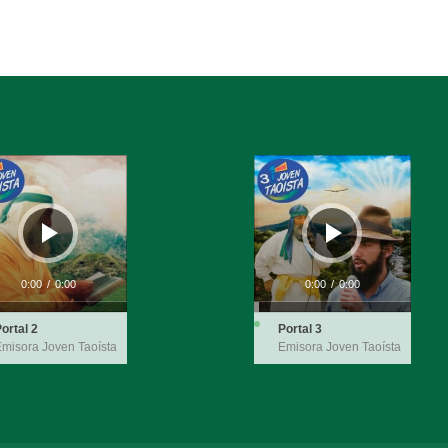
ductor
Reproductor
de
audio
0:00
/
0:00
0:00
/
0:00
ortal 2
Portal 3
misora Joven Taoísta
Emisora Joven Taoísta