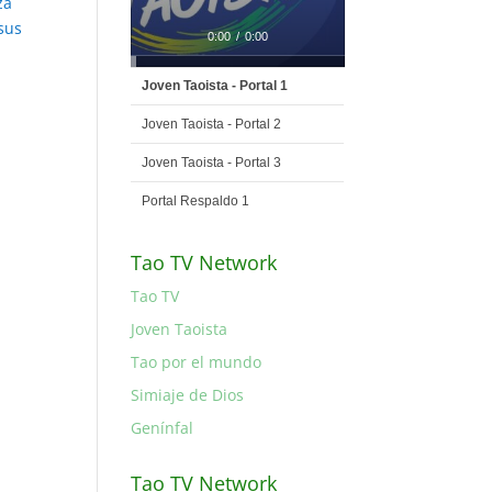
za
sus
0:00
/
0:00
Joven Taoista - Portal 1
Joven Taoista - Portal 2
Joven Taoista - Portal 3
Portal Respaldo 1
Tao TV Network
Tao TV
Joven Taoista
Tao por el mundo
Simiaje de Dios
Genínfal
Tao TV Network