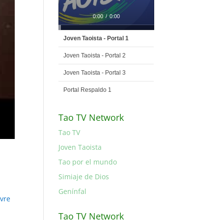
0:00
/
0:00
Joven Taoista - Portal 1
Joven Taoista - Portal 2
Joven Taoista - Portal 3
Portal Respaldo 1
Tao TV Network
Tao TV
Joven Taoista
Tao por el mundo
Simiaje de Dios
Genínfal
vre
Tao TV Network