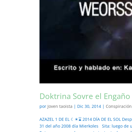
Doktrina Sovre el Engaño
por
Joven taoista
|
Dic 30, 2014
|
Conspiración
AZAZEL 1 DE EL ☾☀⌛ 2014 DÍA DE EL SOL Despu
31 del año 2008 día Mierkoles Sita: luego de