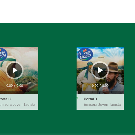
ductor
Reproductor
de
audio
0:00
/
0:00
0:00
/
0:00
ortal 2
Portal 3
misora Joven Taoísta
Emisora Joven Taoísta