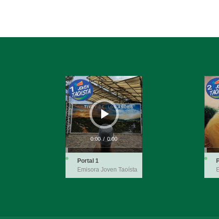
Reproductor
Repro
de
de
audio
audio
0:00
/
0:00
Portal 1
P
Emisora Joven Taoísta
E