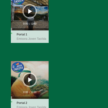
audio
0:00
/
0:00
Portal 1
Emisora Joven Taoísta
Reproductor
de
audio
0:00
/
0:00
Portal 2
Emisora Joven Taoísta