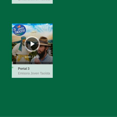
Reproductor
de
audio
0:00
/
0:00
Portal 3
Emisora Joven Taoísta