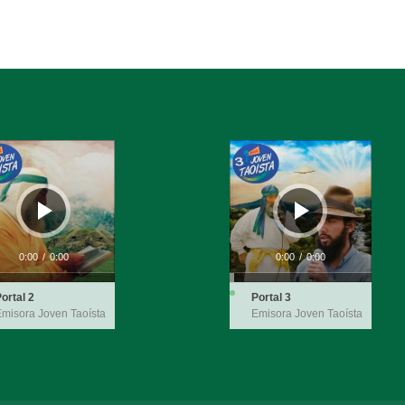
ductor
Reproductor
de
audio
0:00
/
0:00
0:00
/
0:00
ortal 2
Portal 3
misora Joven Taoísta
Emisora Joven Taoísta