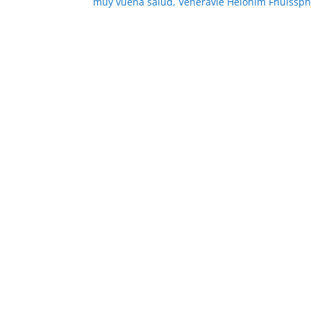
muy vuena salud, Veneravle Helohim Fhulssphl