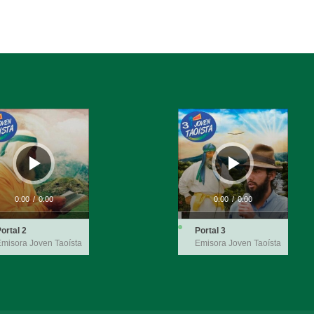
ductor
Reproductor
de
audio
0:00
/
0:00
0:00
/
0:00
ortal 2
Portal 3
misora Joven Taoísta
Emisora Joven Taoísta