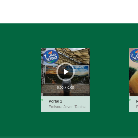
Reproductor
Repro
de
de
audio
audio
0:00
/
0:00
Portal 1
P
Emisora Joven Taoísta
E